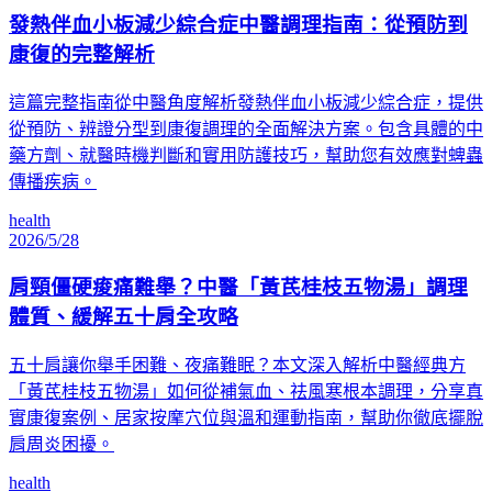
發熱伴血小板減少綜合症中醫調理指南：從預防到
康復的完整解析
這篇完整指南從中醫角度解析發熱伴血小板減少綜合症，提供
從預防、辨證分型到康復調理的全面解決方案。包含具體的中
藥方劑、就醫時機判斷和實用防護技巧，幫助您有效應對蜱蟲
傳播疾病。
health
2026/5/28
肩頸僵硬痠痛難舉？中醫「黃芪桂枝五物湯」調理
體質、緩解五十肩全攻略
五十肩讓你舉手困難、夜痛難眠？本文深入解析中醫經典方
「黃芪桂枝五物湯」如何從補氣血、祛風寒根本調理，分享真
實康復案例、居家按摩穴位與溫和運動指南，幫助你徹底擺脫
肩周炎困擾。
health