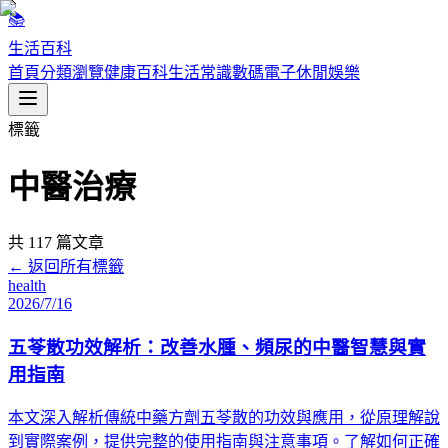
📚
生活百科
首頁
分類瀏覽
健康百科
生活常識
數碼電子
休閒娛樂
標籤
中醫治療
共
117
篇文章
← 返回所有標籤
health
2026/7/16
五苓散功效解析：改善水腫、頻尿的中醫智慧與實
用指南
本文深入解析傳統中藥方劑五苓散的功效與應用，從原理解說
到實際案例，提供完整的使用指南與注意事項。了解如何正確