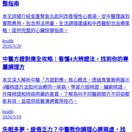
整指南
本文詳細介紹金匱腎氣丸如何改善慢性心衰竭，從中醫理論到
實際應用，包含用法用量、生活調理建議和中西醫配合治療策
略，提供完整的心臟保健指南。
health
2026/3/20
中醫方證對應全攻略：看懂4大辨證法，找到你的專
屬調理方
本文深入解析中醫「方證對應」核心概念，透過真實案例展示
4種辨證方法如何治療同一疾病。學習六經辨證、臟腑辨證、
升降辨證和辨病用藥的差異，了解為何不同醫師開方不同卻都
能有效，並提供就醫溝通實用技巧。
health
2026/3/19
失眠多夢、疲倦乏力？中醫教你調理心脾兩虛，找