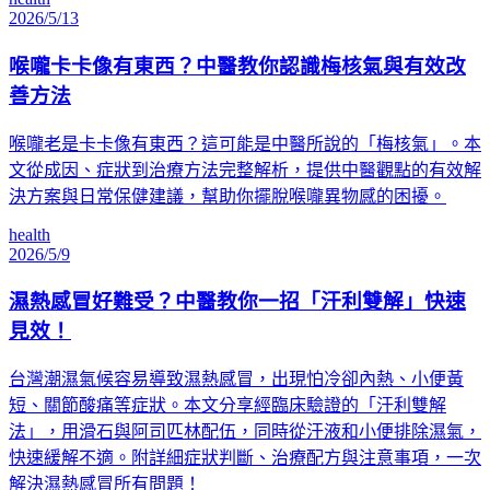
2026/5/13
喉嚨卡卡像有東西？中醫教你認識梅核氣與有效改
善方法
喉嚨老是卡卡像有東西？這可能是中醫所說的「梅核氣」。本
文從成因、症狀到治療方法完整解析，提供中醫觀點的有效解
決方案與日常保健建議，幫助你擺脫喉嚨異物感的困擾。
health
2026/5/9
濕熱感冒好難受？中醫教你一招「汗利雙解」快速
見效！
台灣潮濕氣候容易導致濕熱感冒，出現怕冷卻內熱、小便黃
短、關節酸痛等症狀。本文分享經臨床驗證的「汗利雙解
法」，用滑石與阿司匹林配伍，同時從汗液和小便排除濕氣，
快速緩解不適。附詳細症狀判斷、治療配方與注意事項，一次
解決濕熱感冒所有問題！