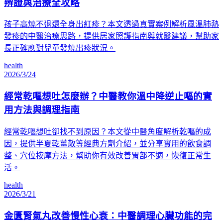
辨證與治療全攻略
孩子高燒不退還全身出紅疹？本文透過真實案例解析風溫肺熱
發疹的中醫治療思路，提供居家照護指南與就醫建議，幫助家
長正確應對兒童發燒出疹狀況。
health
2026/3/24
經常乾嘔想吐怎麼辦？中醫教你溫中降逆止嘔的實
用方法與調理指南
經常乾嘔想吐卻找不到原因？本文從中醫角度解析乾嘔的成
因，提供半夏乾薑散等經典方劑介紹，並分享實用的飲食調
整、穴位按摩方法，幫助你有效改善胃部不適，恢復正常生
活。
health
2026/3/21
金匱腎氣丸改善慢性心衰：中醫調理心臟功能的完