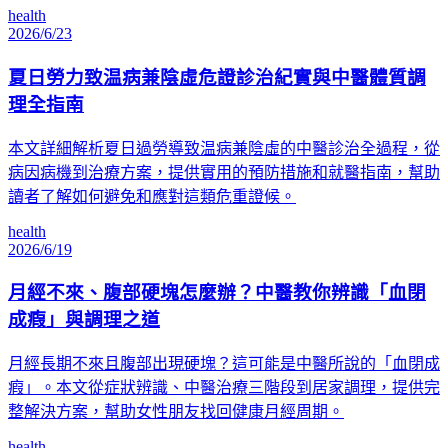
health
2026/6/23
夏日勞力致温病兼陰虛危證診治紀實與中醫體質調
理全指南
本文詳細解析夏日過勞導致温病兼陰虛的中醫診治全過程，從
病因病機到治療方案，提供實用的預防措施和就醫指南，幫助
讀者了解如何避免和應對這類危重證候。
health
2026/6/19
月經不來、腹部硬塊怎麼辦？中醫教你辨識「血閉
成瘕」與調理之道
月經長期不來且腹部出現硬塊？這可能是中醫所說的「血閉成
瘕」。本文從症狀辨識、中醫治療三階段到居家調理，提供完
整解決方案，幫助女性朋友找回健康月經周期。
health