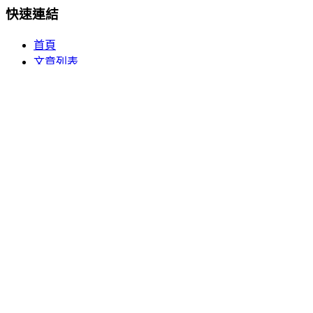
快速連結
首頁
文章列表
分類瀏覽
關於我們
熱門分類
🏥 健康百科
💡 生活常識
📱 數碼電子
🎮 休閒娛樂
訂閱更新
訂閱我們的電子報，獲取最新的生活百科知識和實用技巧。
立即訂閱