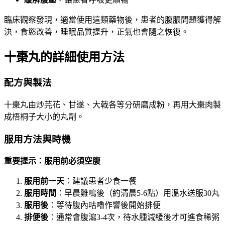
臨床觀察發現，適當使用這類藥物後，患者的腹脹問題獲得解
決，食慾改善，睡眠品質提升，正氣也會隨之恢復。
十棗丸的詳細使用方法
配方與製法
十棗丸由炒芫花、甘遂、大戟各等分研磨成粉，再用大棗肉製
成梧桐子大小的丸劑。
服用方法與時機
重要提示：服用前必須空腹
服用前一天
：建議患者少食一餐
服用時間
：早晨雞鳴後（約清晨5-6點）用溫水送服30丸
服用後
：等待腹內咕嚕作響後開始排便
排便後
：通常會腹瀉3-4次，待水腫減緩後才可進食稀粥