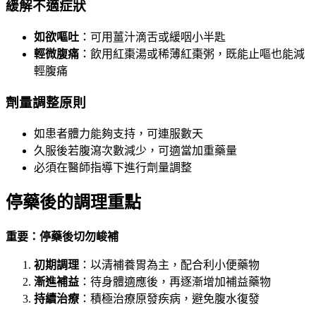
緩解不適症狀
如欲嘔吐
：可用薑汁滴舌或緩咽小半匙
輕微腹痛
：飲用紅棗湯或稀薄紅棗粥，既能止嘔也能減
輕腹痛
劑量調整原則
如患者體力能夠支持，可連服數天
久服後若腹瀉次數減少，可適當加重藥量
必須在醫師指導下進行劑量調整
停藥後的調理重點
重要：停藥後切勿峻補
初期調理
：以清補養胃為主，配合利小便藥物
漸進補益
：待身體適應後，再逐漸增加補益藥物
持續治療
：積極治療原發疾病，避免腹水復發