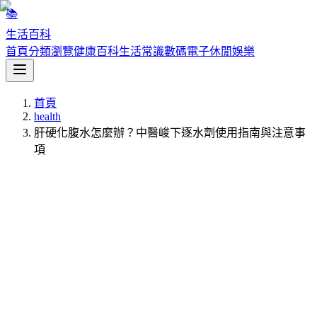
📚
生活百科
首頁
分類瀏覽
健康百科
生活常識
數碼電子
休閒娛樂
首頁
health
肝硬化腹水怎麼辦？中醫峻下逐水劑使用指南與注意事
項