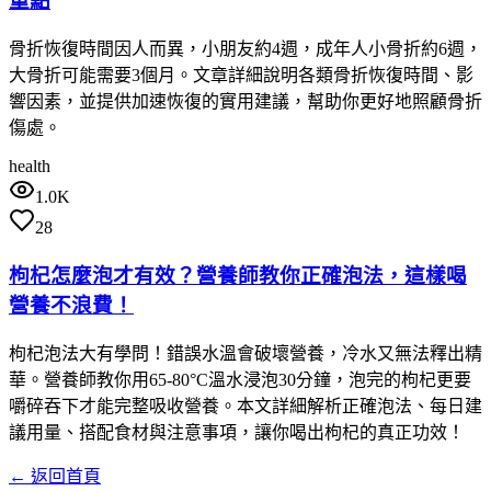
重點
骨折恢復時間因人而異，小朋友約4週，成年人小骨折約6週，
大骨折可能需要3個月。文章詳細說明各類骨折恢復時間、影
響因素，並提供加速恢復的實用建議，幫助你更好地照顧骨折
傷處。
health
1.0K
28
枸杞怎麼泡才有效？營養師教你正確泡法，這樣喝
營養不浪費！
枸杞泡法大有學問！錯誤水溫會破壞營養，冷水又無法釋出精
華。營養師教你用65-80°C溫水浸泡30分鐘，泡完的枸杞更要
嚼碎吞下才能完整吸收營養。本文詳細解析正確泡法、每日建
議用量、搭配食材與注意事項，讓你喝出枸杞的真正功效！
← 返回首頁