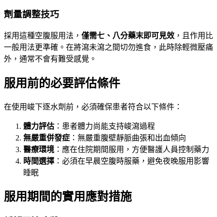
劑量調整技巧
採用這種空腹服用法，
僅需七、八分藥末即可見效
，且作用比
一般用法更準確。在將瀉未瀉之間切勿進食，此時除輕微壓痛
外，通常不會有難受感覺。
服用前的必要評估條件
在使用峻下逐水劑前，必須確保患者符合以下條件：
體力評估
：患者體力尚能支持峻瀉過程
無嚴重併發症
：無嚴重腹壁靜脈曲張和出血傾向
醫療環境
：應在住院期間服用，方便醫護人員控制藥力
時間選擇
：必須在早晨空腹時服藥，避免夜晚服用影響
睡眠
服用期間的實用應對措施