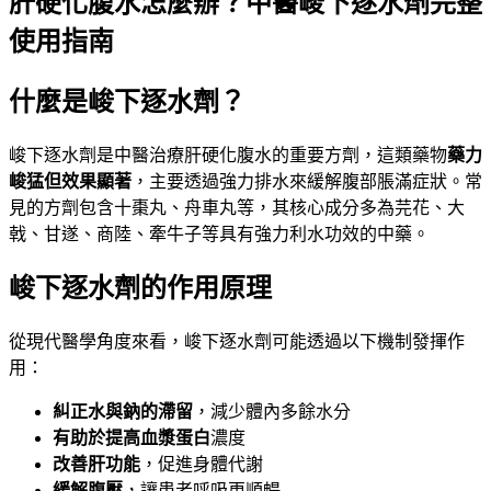
肝硬化腹水怎麼辦？中醫峻下逐水劑完整
使用指南
什麼是峻下逐水劑？
峻下逐水劑是中醫治療肝硬化腹水的重要方劑，這類藥物
藥力
峻猛但效果顯著
，主要透過強力排水來緩解腹部脹滿症狀。常
見的方劑包含十棗丸、舟車丸等，其核心成分多為芫花、大
戟、甘遂、商陸、牽牛子等具有強力利水功效的中藥。
峻下逐水劑的作用原理
從現代醫學角度來看，峻下逐水劑可能透過以下機制發揮作
用：
糾正水與鈉的滯留
，減少體內多餘水分
有助於提高血漿蛋白
濃度
改善肝功能
，促進身體代謝
緩解腹壓
，讓患者呼吸更順暢