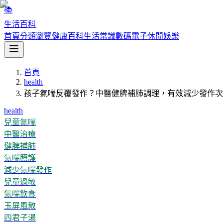
📚
生活百科
首頁
分類瀏覽
健康百科
生活常識
數碼電子
休閒娛樂
首頁
health
孩子氣喘反覆發作？中醫健脾補肺調理，有效減少發作次
health
兒童氣喘
中醫治療
健脾補肺
氣喘照護
減少氣喘發作
兒童過敏
氣喘飲食
玉屏風散
四君子湯