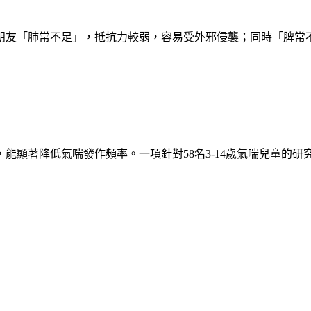
朋友「肺常不足」，抵抗力較弱，容易受外邪侵襲；同時「脾常
能顯著降低氣喘發作頻率。一項針對58名3-14歲氣喘兒童的研