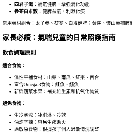
四君子湯
：補氣健脾，增強消化功能
參苓白朮散
：健脾益氣，利濕化痰
常用藥材組合：太子參、茯苓、白朮健脾；黃芪、懷山藥補肺
家長必讀：氣喘兒童的日常照護指南
飲食調理原則
適合食物
：
溫性平補食材：山藥、南瓜、紅棗、百合
富含Omega-3食物：鮭魚、鯖魚
新鮮蔬菜水果：補充維生素和抗氧化物質
避免食物
：
生冷寒涼：冰淇淋、冷飲
油炸辛辣：容易生痰助火
過敏原食物：根據孩子個人過敏情況調整