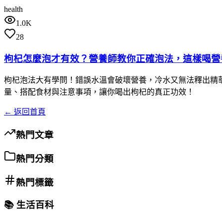
health
1.0K
28
枸杞怎麼泡才有效？營養師教你正確泡法，這樣喝營
枸杞泡法大有學問！錯誤水溫會破壞營養，冷水又無法釋出精華。
量、搭配食材與注意事項，讓你喝出枸杞的真正功效！
← 返回首頁
熱門文章
熱門分類
熱門標籤
📚 生活百科