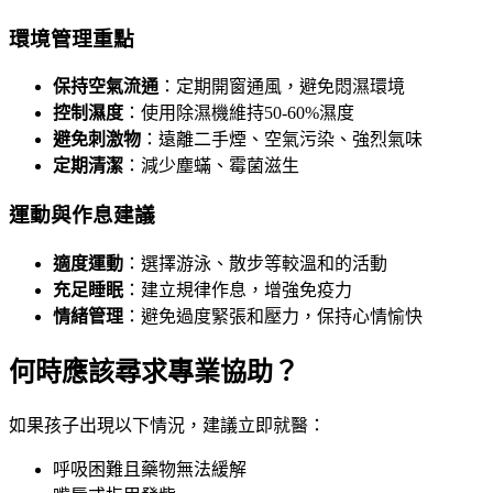
環境管理重點
保持空氣流通
：定期開窗通風，避免悶濕環境
控制濕度
：使用除濕機維持50-60%濕度
避免刺激物
：遠離二手煙、空氣污染、強烈氣味
定期清潔
：減少塵蟎、霉菌滋生
運動與作息建議
適度運動
：選擇游泳、散步等較溫和的活動
充足睡眠
：建立規律作息，增強免疫力
情緒管理
：避免過度緊張和壓力，保持心情愉快
何時應該尋求專業協助？
如果孩子出現以下情況，建議立即就醫：
呼吸困難且藥物無法緩解