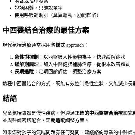
嘴唇或指甲發紫
說話困難，只能說單字
使用呼吸輔助肌（鼻翼煽動、肋間凹陷）
中西醫結合治療的最佳方案
現代氣喘治療通常採用階梯式 approach：
急性期控制
：以西醫吸入性藥物為主，快速緩解症狀
緩解期調理
：加入中醫健脾補肺治療，從根本改善體質
長期追蹤
：定期回診評估，調整治療方案
這種中西醫結合的方式，既能有效控制急性症狀，又能減少長
結語
兒童氣喘雖然是慢性疾病，但透過
正確的中西醫結合治療
和
完
並與醫師密切配合，定期追蹤調整方案。
如果您對孩子的氣喘問題有任何疑問，建議諮詢專業的中醫師