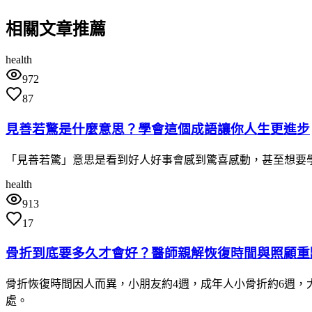
相關文章推薦
health
972
87
見善若驚是什麼意思？學會這個成語讓你人生更進步
「見善若驚」意思是看到好人好事會感到驚喜感動，甚至想要
health
913
17
骨折到底要多久才會好？醫師親解恢復時間與照顧重
骨折恢復時間因人而異，小朋友約4週，成年人小骨折約6週，
處。