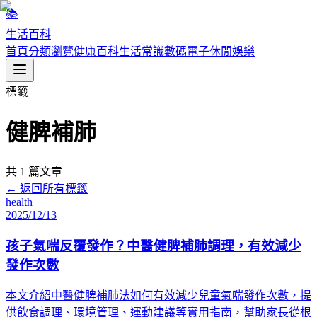
📚
生活百科
首頁
分類瀏覽
健康百科
生活常識
數碼電子
休閒娛樂
標籤
健脾補肺
共
1
篇文章
← 返回所有標籤
health
2025/12/13
孩子氣喘反覆發作？中醫健脾補肺調理，有效減少
發作次數
本文介紹中醫健脾補肺法如何有效減少兒童氣喘發作次數，提
供飲食調理、環境管理、運動建議等實用指南，幫助家長從根