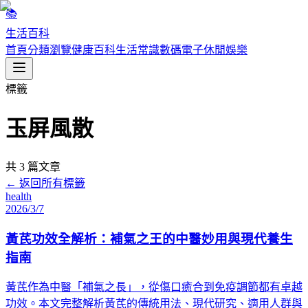
📚
生活百科
首頁
分類瀏覽
健康百科
生活常識
數碼電子
休閒娛樂
標籤
玉屏風散
共
3
篇文章
← 返回所有標籤
health
2026/3/7
黃芪功效全解析：補氣之王的中醫妙用與現代養生
指南
黃芪作為中醫「補氣之長」，從傷口癒合到免疫調節都有卓越
功效。本文完整解析黃芪的傳統用法、現代研究、適用人群與