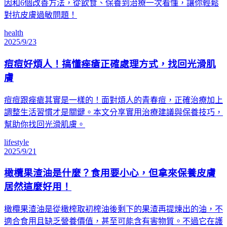
因和6個改善方法，從飲食、保養到治療一次看懂，讓你輕鬆
對抗皮膚過敏問題！
health
2025/9/23
痘痘好煩人！搞懂痤瘡正確處理方式，找回光滑肌
膚
痘痘跟痤瘡其實是一樣的！面對煩人的青春痘，正確治療加上
調整生活習慣才是關鍵。本文分享實用治療建議與保養技巧，
幫助你找回光滑肌膚。
lifestyle
2025/9/21
橄欖果渣油是什麼？食用要小心，但拿來保養皮膚
居然這麼好用！
橄欖果渣油是從橄榨取初榨油後剩下的果渣再提煉出的油，不
適合食用且缺乏營養價值，甚至可能含有害物質。不過它在護