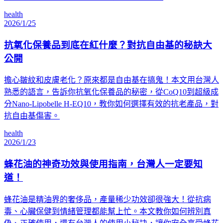
health
2026/1/25
抗氧化保養品到底在紅什麼？對抗自由基的秘訣大
公開
擔心皺紋和皮膚老化？原來都是自由基在搞鬼！本文用台灣人
熟悉的語言，告訴你抗氧化保養品的秘密，從CoQ10到超級成
分Nano-Lipobelle H-EQ10，教你如何選擇有效的抗老產品，對
抗自由基傷害。
health
2026/1/23
蜂花油的神奇功效與使用指南，台灣人一定要知
道！
蜂花油是精油界的奢侈品，產量稀少功效卻很強大！從抗病
毒、心臟保健到情緒管理都能幫上忙。本文教你如何辨別真