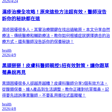
2026/4/24
濕疹治療全攻略！原來這些方法超有效，醫師沒告
訴你的秘訣都在這
濕疹困擾很多人，其實治療關鍵在找出過敏原。本文分享自然
療法、傳統醫療和輔助療法，教你如何根據症狀選擇適合的治
療方式，還有醫師沒告訴你的保養秘訣！
health
2026/4/9
黑頭掰掰！皮膚科醫師親授5招有效對策，讓你跟草
莓鼻說再見
黑頭困擾很多人卻越弄越糟？皮膚科醫師分享5個有效方法，
從酸類保養、維A產品到生活調整，教你正確對抗草莓鼻。記
得要先諮詢專業醫師，不要亂用撕拉式面膜喔！
health
2026/4/8