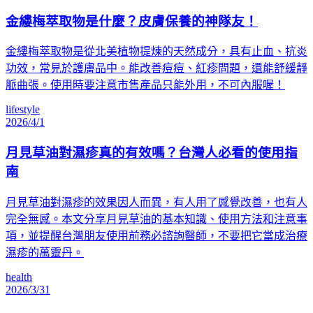
金縷梅萃取物是什麼？皮膚保養的神隊友！
金縷梅萃取物是從北美植物提煉的天然成分，具有止血、抗炎
功效，常見於護膚品中。能改善痘痘、紅疹問題，還能舒緩靜
脈曲張。使用時要注意市售產品只能外用，不可內服喔！
lifestyle
2026/4/1
月見草油對濕疹真的有效嗎？台灣人必看的使用指
南
月見草油對濕疹的效果因人而異，有人用了感覺改善，也有人
完全無感。本文分享月見草油的基本知識、使用方法和注意事
項，並提醒台灣朋友使用前務必諮詢醫師，不要把它當成治療
濕疹的萬靈丹。
health
2026/3/31