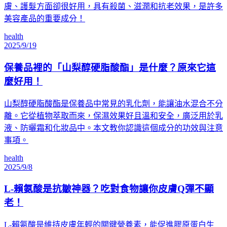
膚、護髮方面卻很好用，具有殺菌、滋潤和抗老效果，是許多
美容產品的重要成分！
health
2025/9/19
保養品裡的「山梨醇硬脂酸酯」是什麼？原來它這
麼好用！
山梨醇硬脂酸酯是保養品中常見的乳化劑，能讓油水混合不分
離。它從植物萃取而來，保濕效果好且溫和安全，廣泛用於乳
液、防曬霜和化妝品中。本文教你認識這個成分的功效與注意
事項。
health
2025/9/8
L-賴氨酸是抗皺神器？吃對食物讓你皮膚Q彈不顯
老！
L-賴氨酸是維持皮膚年輕的關鍵營養素，能促進膠原蛋白生