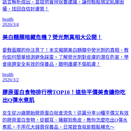
語言解析成因，並提供實用保養建議，讓你輕鬆搞定肌膚困
擾，找回自信好膚質！
health
2026/3/4
美白麵膜暗藏危機？熒光劑真相大公開！
愛敷面膜的你注意了！本文揭開美白麵膜中熒光劑的真相，教
你如何簡單檢測避免踩雷。了解熒光劑對皮膚的潛在危害，學
會挑選安全有效的保養品，聰明護膚不傷肌膚！
health
2026/3/2
膠原蛋白食物排行榜TOP10！這些平價美食讓你吃
出Q彈水煮肌
女生從20歲開始膠原蛋白就會流失！這篇分享10種平價又有效
的膠原蛋白食物，從銀耳、豬腳到魚皮，教你怎麼吃出Q彈水
煮肌。不用花大錢買保養品，日常飲食就能輕鬆補充～