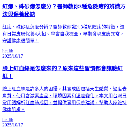
紅痣、硃砂痣怎麼分？醫師教你3種危險痣的辨識方
法與保養秘訣
紅痣、硃砂痣怎麼分辨？醫師教你識別3種危險痣的特徵，還
有日常皮膚保養4大招。學會自我檢查，早期發現皮膚異常，
守護健康很簡單！
health
2025/10/17
臉上紅血絲是怎麼來的？原來這些習慣都會讓臉紅
紅！
臉上紅血絲是許多人的困擾，其實成因包括天生體質、過度去
角質、使用含激素產品、環境因素和溫差變化。本文用台灣日
常用語解析紅血絲成因，並提供實用保養建議，幫助大家維持
健康肌膚。
health
2025/10/17