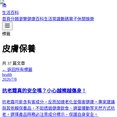
📚
生活百科
首頁
分類瀏覽
健康百科
生活常識
數碼電子
休閒娛樂
標籤
皮膚保養
共
37
篇文章
← 返回所有標籤
health
2026/7/8
抗老霜真的安全嗎？小心越擦越傷身！
抗老霜可能含有害成分，反而加速老化並傷害健康。專家建議
與其依賴保養品，不如透過健康飲食、適當運動等天然方式抗
老。選擇產品時務必注意成分標示，保護自身安全。