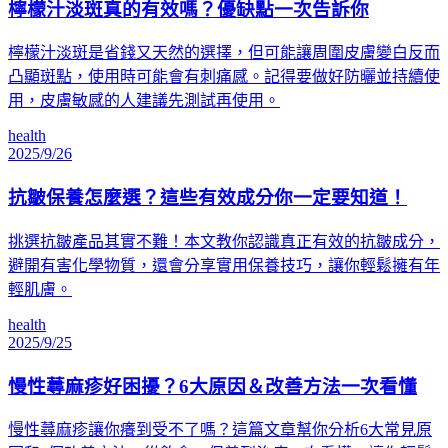
檸檬汁淡斑真的有效嗎？優缺點一次告訴你
檸檬汁淡斑是省錢又天然的選擇，但可能讓周圍皮膚變白反而
凸顯斑點，使用時可能會有刺痛感。記得要做好防曬並持續使
用，皮膚敏感的人建議先測試再使用。
health
2025/9/26
抗皺保養怎麼選？這些有效成分你一定要知道！
挑選抗皺產品其實不難！本文教你認識真正有效的抗皺成分，
避開有害化學物質，還會分享實用保養技巧，讓你輕鬆擁有年
輕肌膚。
health
2025/9/25
慢性蕁麻疹好困擾？6大原因＆改善方法一次看懂
慢性蕁麻疹讓你癢到受不了嗎？這篇文章幫你分析6大常見原