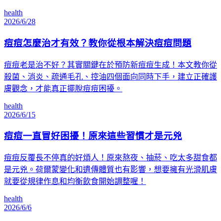
health
2026/6/28
痘痘怎麼治才有效？教你從根本解決痘痘問題
痘痘老是治不好？其實關鍵在於預防新痘痘生成！本文教你從
殺菌、消炎、疏通毛孔、控油四個面向同時下手，建立正確護
膚觀念，才能真正擺脫痘痘困擾。
health
2026/6/15
痘痘一直冒好困擾！原來這些習慣才是元兇
痘痘反覆長不停真的好煩人！原來熬夜、抽菸、吃太多甜食都
是元兇。荷爾蒙變化和遺傳體質也有影響，想要擁有光滑肌膚
就要從規律作息和均衡飲食開始調整喔！
health
2026/6/6