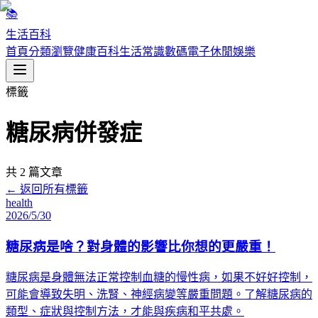
📚
生活百科
首頁
分類瀏覽
健康百科
生活常識
數碼電子
休閒娛樂
標籤
糖尿病併發症
共
2
篇文章
← 返回所有標籤
health
2026/5/30
糖尿病是啥？對身體的影響比你想的更嚴重！
糖尿病是身體無法正常控制血糖的慢性病，如果不好好控制，
可能會導致失明、洗腎、神經病變等嚴重問題。了解糖尿病的
類型、症狀與控制方法，才能與疾病和平共處。