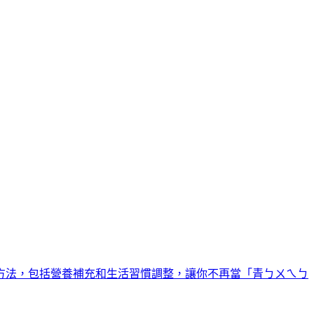
方法，包括營養補充和生活習慣調整，讓你不再當「青ㄅㄨㄟㄅ