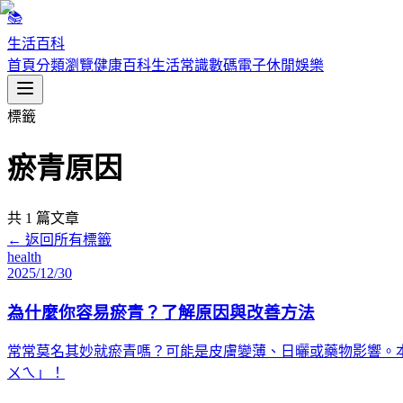
📚
生活百科
首頁
分類瀏覽
健康百科
生活常識
數碼電子
休閒娛樂
標籤
瘀青原因
共
1
篇文章
← 返回所有標籤
health
2025/12/30
為什麼你容易瘀青？了解原因與改善方法
常常莫名其妙就瘀青嗎？可能是皮膚變薄、日曬或藥物影響。
ㄨㄟ」！