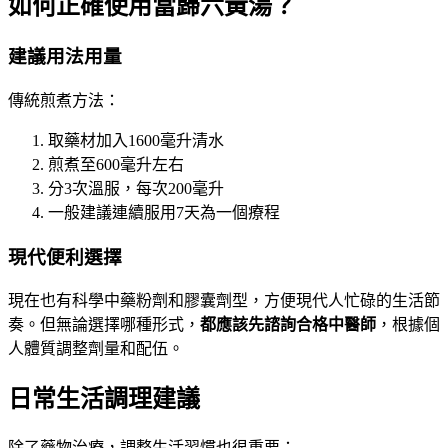
如何正確使用當歸六黃湯？
建議用法用量
傳統煎煮方法：
取藥材加入1600毫升清水
煎煮至600毫升左右
分3次溫服，每次200毫升
一般建議連續服用7天為一個療程
現代便利選擇
現在也有科學中藥粉劑和膠囊劑型，方便現代人忙碌的生活節
奏。但無論選擇哪種形式，
都應該先諮詢合格中醫師
，根據個
人體質調整劑量和配伍。
日常生活調理建議
除了藥物治療，調整生活習慣也很重要：