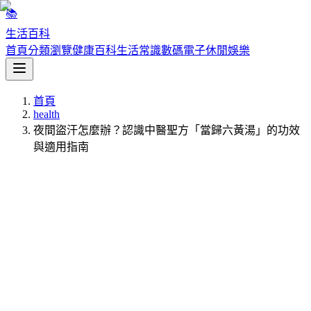
📚
生活百科
首頁
分類瀏覽
健康百科
生活常識
數碼電子
休閒娛樂
首頁
health
夜間盜汗怎麼辦？認識中醫聖方「當歸六黃湯」的功效
與適用指南