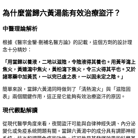
為什麼當歸六黃湯能有效治療盜汗？
中醫理論解析
根據《醫宗金鑒·刪補名醫方論》的記載，這個方劑的設計理
念十分精妙：
「用當歸以養液，二地以滋陰，令陰液得其養也。用黃芩瀉上
焦火，黃連瀉中焦火，黃柏瀉下焦火，令三火得其平也。又於
諸寒藥中加黃芪，一以完已虛之表，一以固未定之陰。」
簡單來說，當歸六黃湯同時做到了「清熱瀉火」與「滋陰固
表」兩個關鍵作用，這正是它能夠有效治療盜汗的原因。
現代觀點解讀
從現代醫學角度來看，夜間盜汗可能與自律神經失調、內分泌
變化或免疫系統問題有關。當歸六黃湯中的成分具有調節神經