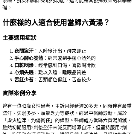
系統、抗炎和調節免疫的功能，這可能是其發揮效果的科學基
礎。
什麼樣的人適合使用當歸六黃湯？
主要適用症狀
夜間盜汗
：入睡後汗出，醒來即止
手心腳心發熱
：經常感到手腳心熱熱的
口乾咽燥
：經常感到口渴，喜歡喝冷飲
心煩失眠
：難以入睡，睡眠品質差
舌紅少苔
：舌頭顏色偏紅，舌苔較少
實際案例分享
曾有一位42歲女性患者，主訴月經延遲20多天，同時伴有嚴重
盜汗、失眠多夢、頭暈乏力等症狀。經過中醫師診斷，屬於
「虛火迫津，灼傷衝任」的證型。醫師處方當歸六黃湯加減，
雖然初期服用2劑後盜汗未減反而增添自汗，但堅持服用7劑