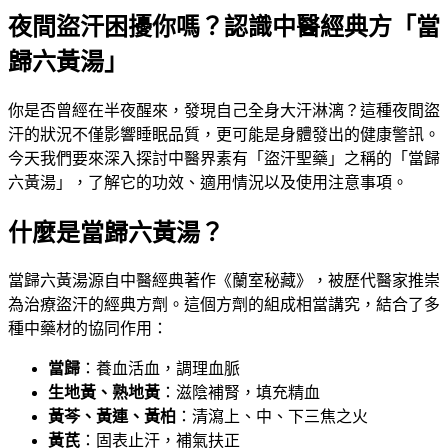
夜間盜汗困擾你嗎？認識中醫經典方「當
歸六黃湯」
你是否曾經在半夜醒來，發現自己全身大汗淋漓？這種夜間盜
汗的狀況不僅影響睡眠品質，更可能是身體發出的健康警訊。
今天我們要來深入探討中醫界素有「盜汗聖藥」之稱的「當歸
六黃湯」，了解它的功效、適用情況以及使用注意事項。
什麼是當歸六黃湯？
當歸六黃湯源自中醫經典著作《蘭室秘藏》，被歷代醫家推崇
為治療盜汗的經典方劑。這個方劑的組成相當講究，結合了多
種中藥材的協同作用：
當歸
：養血活血，調理血脈
生地黃、熟地黃
：滋陰補腎，填充精血
黃芩、黃連、黃柏
：清瀉上、中、下三焦之火
黃芪
：固表止汗，補氣扶正