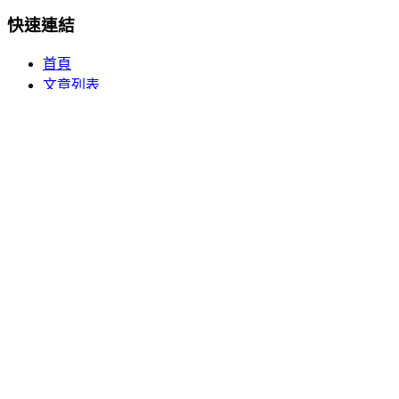
快速連結
首頁
文章列表
分類瀏覽
關於我們
熱門分類
🏥 健康百科
💡 生活常識
📱 數碼電子
🎮 休閒娛樂
訂閱更新
訂閱我們的電子報，獲取最新的生活百科知識和實用技巧。
立即訂閱