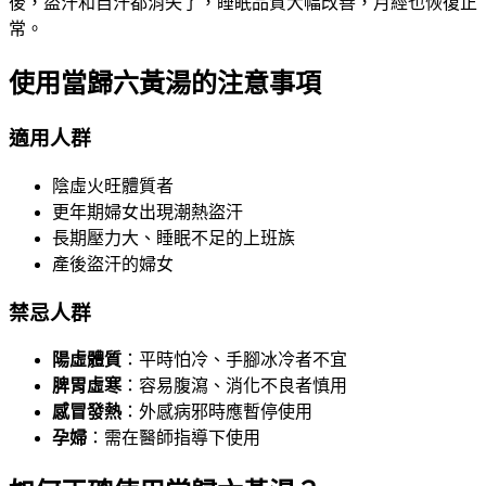
後，盜汗和自汗都消失了，睡眠品質大幅改善，月經也恢復正
常。
使用當歸六黃湯的注意事項
適用人群
陰虛火旺體質者
更年期婦女出現潮熱盜汗
長期壓力大、睡眠不足的上班族
產後盜汗的婦女
禁忌人群
陽虛體質
：平時怕冷、手腳冰冷者不宜
脾胃虛寒
：容易腹瀉、消化不良者慎用
感冒發熱
：外感病邪時應暫停使用
孕婦
：需在醫師指導下使用