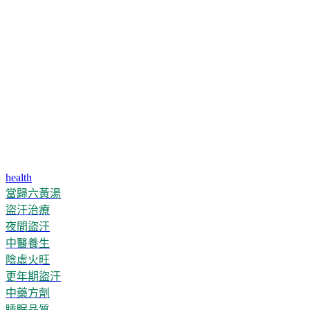
health
當歸六黃湯
盜汗治療
夜間盜汗
中醫養生
陰虛火旺
更年期盜汗
中藥方劑
睡眠品質