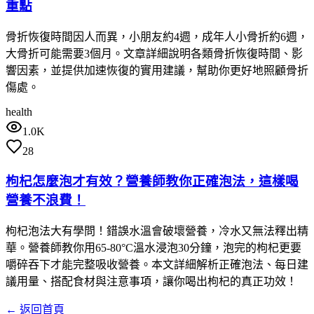
重點
骨折恢復時間因人而異，小朋友約4週，成年人小骨折約6週，
大骨折可能需要3個月。文章詳細說明各類骨折恢復時間、影
響因素，並提供加速恢復的實用建議，幫助你更好地照顧骨折
傷處。
health
1.0K
28
枸杞怎麼泡才有效？營養師教你正確泡法，這樣喝
營養不浪費！
枸杞泡法大有學問！錯誤水溫會破壞營養，冷水又無法釋出精
華。營養師教你用65-80°C溫水浸泡30分鐘，泡完的枸杞更要
嚼碎吞下才能完整吸收營養。本文詳細解析正確泡法、每日建
議用量、搭配食材與注意事項，讓你喝出枸杞的真正功效！
← 返回首頁