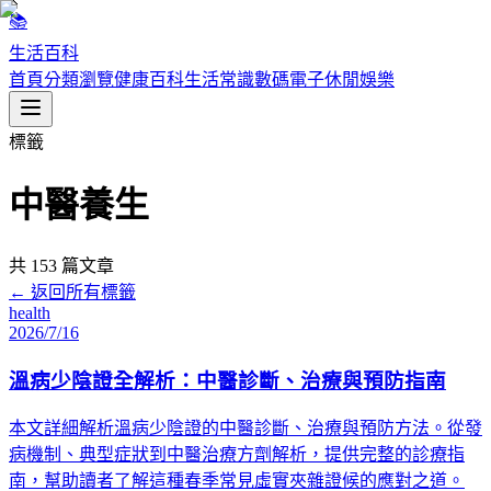
📚
生活百科
首頁
分類瀏覽
健康百科
生活常識
數碼電子
休閒娛樂
標籤
中醫養生
共
153
篇文章
← 返回所有標籤
health
2026/7/16
溫病少陰證全解析：中醫診斷、治療與預防指南
本文詳細解析溫病少陰證的中醫診斷、治療與預防方法。從發
病機制、典型症狀到中醫治療方劑解析，提供完整的診療指
南，幫助讀者了解這種春季常見虛實夾雜證候的應對之道。