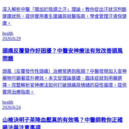
深入解析中醫「陽加於陰謂之汗」理論，教你從出汗狀況判斷
健康狀態，提供實用養生建議與就醫指南，學會管理汗液保健
康。
health
2026/6/29
頭痛反覆發作好困擾？中醫安神療法有效改善頭風
問題
頭風（反覆發作性頭痛）治療常遇到瓶頸？中醫發現加入安神
藥物可顯著提升療效。本文從理論基礎、臨床症狀到用藥選
擇，完整解析安神療法如何打破頭痛與情緒的惡性循環，提供
實用治療指南。
health
2026/6/24
山楂決明子茶降血壓真的有效嗎？中醫師教你正確
喝法與注意事項