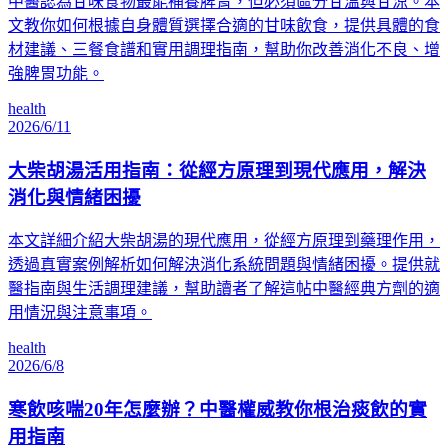
中醫認為甘味食物最能補養脾胃，但必須區分甘溫與甘涼。本
文教你如何根據自身體質選擇合適的甘味飲食，提供具體的食
材建議、三餐食譜和實用調理指南，幫助你改善消化不良、增
強脾胃功能。
health
2026/6/11
大柴胡湯活用指南：從經方原理到現代應用，解決
消化與情緒困擾
本文詳細介紹大柴胡湯的現代應用，從經方原理到藥理作用，
透過真實案例解析如何解決消化系統問題與情緒困擾。提供就
醫指南與生活調理建議，幫助讀者了解這帖中醫經典方劑的適
用情況與注意事項。
health
2026/6/8
寒飲咳喘20年怎麼辦？中醫權威教你根治痰飲的實
用指南