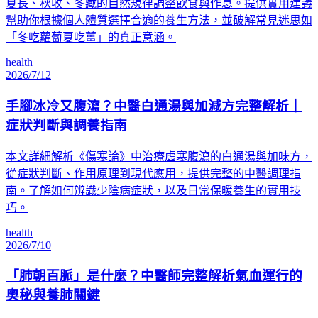
夏長、秋收、冬藏的自然規律調整飲食與作息。提供實用建議
幫助你根據個人體質選擇合適的養生方法，並破解常見迷思如
「冬吃蘿蔔夏吃薑」的真正意涵。
health
2026/7/12
手腳冰冷又腹瀉？中醫白通湯與加減方完整解析｜
症狀判斷與調養指南
本文詳細解析《傷寒論》中治療虛寒腹瀉的白通湯與加味方，
從症狀判斷、作用原理到現代應用，提供完整的中醫調理指
南。了解如何辨識少陰病症狀，以及日常保暖養生的實用技
巧。
health
2026/7/10
「肺朝百脈」是什麼？中醫師完整解析氣血運行的
奧秘與養肺關鍵