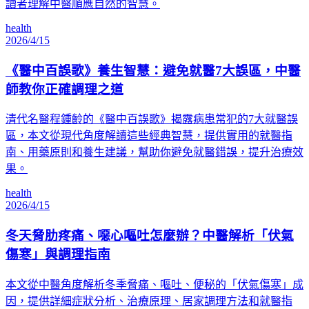
讀者理解中醫順應自然的智慧。
health
2026/4/15
《醫中百誤歌》養生智慧：避免就醫7大誤區，中醫
師教你正確調理之道
清代名醫程鍾齡的《醫中百誤歌》揭露病患常犯的7大就醫誤
區，本文從現代角度解讀這些經典智慧，提供實用的就醫指
南、用藥原則和養生建議，幫助你避免就醫錯誤，提升治療效
果。
health
2026/4/15
冬天脅肋疼痛、噁心嘔吐怎麼辦？中醫解析「伏氣
傷寒」與調理指南
本文從中醫角度解析冬季脅痛、嘔吐、便秘的「伏氣傷寒」成
因，提供詳細症狀分析、治療原理、居家調理方法和就醫指