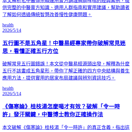
本文解析老中醫傅宗翰運用膏方調理胸痹哮喘的經典案例，提
供完整的中醫膏方知識、適用人群指南和實用建議，幫助讀者
了解如何透過傳統智慧改善慢性健康問題。
health
2026/5/14
五行圖不是五角星！中醫易經專家帶你破解常見迷
思，看懂正確五行方位
破解常見五行圖錯誤！本文從中醫易經源頭出發，解釋為什麼
五行不該畫成五角星形，帶你了解正確的四方中央結構與養生
應用方法，提供實用的居家布局建議與辨別資訊技巧。
health
2026/5/14
《傷寒論》桂枝湯怎麼喝才有效？破解「令一時
許」發汗關鍵，中醫博士教你正確操作法
本文破解《傷寒論》桂枝湯「令一時許」的真正含義，指出這