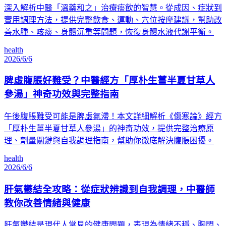
深入解析中醫「溫藥和之」治療痰飲的智慧。從成因、症狀到
實用調理方法，提供完整飲食、運動、穴位按摩建議，幫助改
善水腫、咳痰、身體沉重等問題，恢復身體水液代謝平衡。
health
2026/6/6
脾虛腹脹好難受？中醫經方「厚朴生薑半夏甘草人
參湯」神奇功效與完整指南
午後腹脹難受可能是脾虛氣滯！本文詳細解析《傷寒論》經方
「厚朴生薑半夏甘草人參湯」的神奇功效，提供完整治療原
理、劑量關鍵與自我調理指南，幫助你徹底解決腹脹困擾。
health
2026/6/6
肝氣鬱結全攻略：從症狀辨識到自我調理，中醫師
教你改善情緒與健康
肝氣鬱結是現代人常見的健康問題，表現為情緒不穩、胸悶、