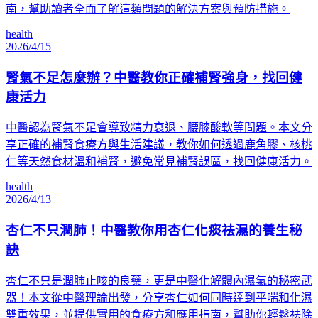
南，幫助讀者全面了解這類問題的解決方案與預防措施。
health
2026/4/15
腎氣不足怎麼辦？中醫教你正確補腎強身，找回健
康活力
中醫認為腎氣不足會導致精力衰退、腰膝酸軟等問題。本文分
享正確的補腎食療方與生活建議，教你如何透過鹿角膠、核桃
仁等天然食材溫和補腎，避免常見補腎誤區，找回健康活力。
health
2026/4/13
杏仁不只潤肺！中醫教你用杏仁化痰祛濕的養生秘
訣
杏仁不只是潤肺止咳的良藥，更是中醫化解體內濕氣的秘密武
器！本文從中醫理論出發，分享杏仁如何同時達到平喘和化濕
雙重效果，並提供實用的食療方和應用指南，幫助你輕鬆祛除