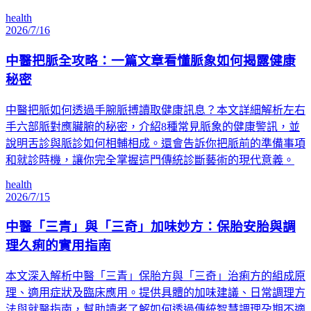
health
2026/7/16
中醫把脈全攻略：一篇文章看懂脈象如何揭露健康
秘密
中醫把脈如何透過手腕脈搏讀取健康訊息？本文詳細解析左右
手六部脈對應臟腑的秘密，介紹8種常見脈象的健康警訊，並
說明舌診與脈診如何相輔相成。還會告訴你把脈前的準備事項
和就診時機，讓你完全掌握這門傳統診斷藝術的現代意義。
health
2026/7/15
中醫「三青」與「三奇」加味妙方：保胎安胎與調
理久痢的實用指南
本文深入解析中醫「三青」保胎方與「三奇」治痢方的組成原
理、適用症狀及臨床應用。提供具體的加味建議、日常調理方
法與就醫指南，幫助讀者了解如何透過傳統智慧調理孕期不適