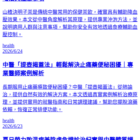
山楂決明子茶是傳統中醫常用的保健茶飲，確實具有輔助降血
壓效果。本文從中醫角度解析其原理，提供專業沖泡方法，並
說明適用人群與注意事項，幫助你安全有效地透過食療輔助血
壓控制。
health
2026/6/24
中醫「提壺揭蓋法」輕鬆解決止痛藥便秘困擾｜專
業醫師案例解析
長期服用止痛藥導致便秘困擾？中醫「提壺揭蓋法」從肺論
治，提供自然有效的解決方案。本文透過真實案例解析治療原
理，並提供實用的就醫指南和日常調理建議，幫助您擺脫瀉藥
依賴，恢復正常排便功能。
health
2026/6/23
夏日勞力致温病兼陰虛危證診治紀實與中醫體質調