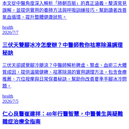
本文從中醫角度深入解析「肺朝百脈」的真正涵義，釐清常見
誤解，並提供實用的養肺方法與呼吸訓練技巧，幫助讀者改善
氣血循環，提升整體健康狀態。
health
2026/7/7
三伏天雙腳冰冷怎麼辦？中醫師教你祛寒除濕調理
秘訣
三伏天卻感覺腳冷腿涼？中醫師解析脾虛、腎虛、血瘀三大體
質成因，提供溫陽健脾、祛寒除濕的實用調理方法，包含食療
推薦、穴位按摩與日常保養秘訣，幫助你改善夏季手腳冰冷問
題。
health
2026/7/5
仁心良醫崔建祥：40年行醫智慧，中醫養生與疑難
雜症治療全指南