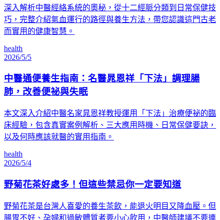
深入解析中醫經絡系統的奧秘，從十二經脈分類到日常保健技
巧，完整介紹氣血運行的路徑與養生方法，帶您認識這門古老
而實用的健康智慧。
health
2026/5/5
中醫通便養生指南：名醫晁恩祥「下法」調理腸
肺，改善便祕與失眠
本文深入介紹中醫名家晁恩祥教授運用「下法」治療便祕的臨
床經驗，包含真實案例解析、三大應用時機、日常保健要訣，
以及何時應該就醫的實用指南。
health
2026/5/4
野菊花茶好處多！但這些禁忌你一定要知道
野菊花茶是台灣人喜愛的養生茶飲，能退火明目又降血壓。但
腸胃不好、孕婦和過敏體質者要小心飲用，中醫師建議不要連