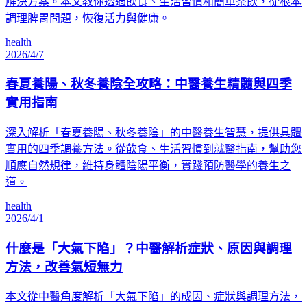
解決方案。本文教你透過飲食、生活習慣和簡單茶飲，從根本
調理脾胃問題，恢復活力與健康。
health
2026/4/7
春夏養陽、秋冬養陰全攻略：中醫養生精髓與四季
實用指南
深入解析「春夏養陽、秋冬養陰」的中醫養生智慧，提供具體
實用的四季調養方法。從飲食、生活習慣到就醫指南，幫助您
順應自然規律，維持身體陰陽平衡，實踐預防醫學的養生之
道。
health
2026/4/1
什麼是「大氣下陷」？中醫解析症狀、原因與調理
方法，改善氣短無力
本文從中醫角度解析「大氣下陷」的成因、症狀與調理方法，