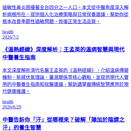
過敏性鼻炎困擾著全台四分之一人口。本文從中醫角度深入解
析病根所在，提供個人化治療策略與日常保養建議，幫助你從
根本改善季節性過敏問題，恢復正常生活品質。
health
2026/7/2
《溫熱經緯》深度解析：王孟英的溫病智慧與現代
中醫養生指南
本文深度解析清代名醫王孟英的《溫熱經緯》，介紹溫病傳變
機制、新感伏氣理論、暑濕關係等核心觀點，並提供現代人實
用的中醫養生指南和就醫建議，幫助讀掌握傳統智慧應用於現
代健康維護。
health
2026/6/29
中醫告訴你「汗」從哪裡來？破解「陽加於陰謂之
汗」的養生智慧