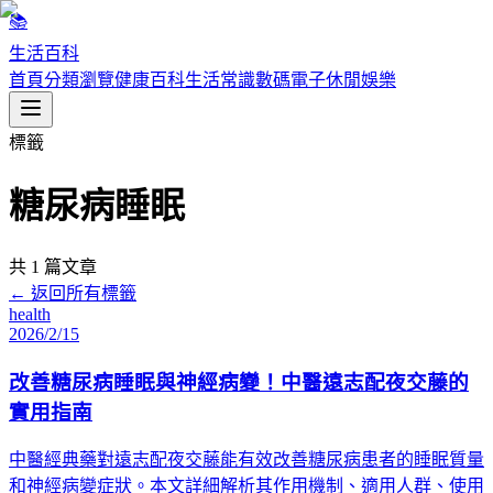
📚
生活百科
首頁
分類瀏覽
健康百科
生活常識
數碼電子
休閒娛樂
標籤
糖尿病睡眠
共
1
篇文章
← 返回所有標籤
health
2026/2/15
改善糖尿病睡眠與神經病變！中醫遠志配夜交藤的
實用指南
中醫經典藥對遠志配夜交藤能有效改善糖尿病患者的睡眠質量
和神經病變症狀。本文詳細解析其作用機制、適用人群、使用