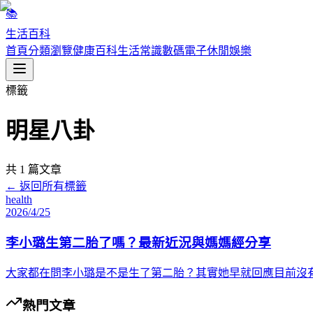
📚
生活百科
首頁
分類瀏覽
健康百科
生活常識
數碼電子
休閒娛樂
標籤
明星八卦
共
1
篇文章
← 返回所有標籤
health
2026/4/25
李小璐生第二胎了嗎？最新近況與媽媽經分享
大家都在問李小璐是不是生了第二胎？其實她早就回應目前沒
熱門文章