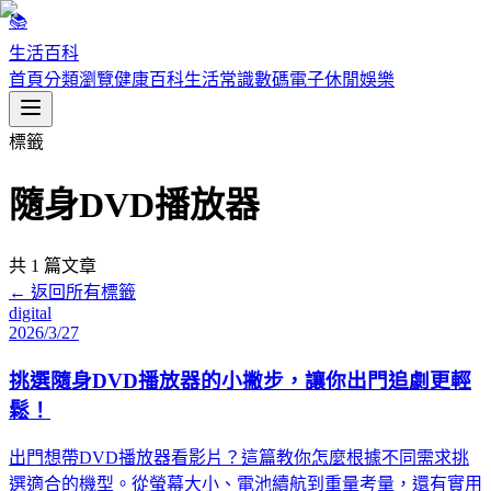
📚
生活百科
首頁
分類瀏覽
健康百科
生活常識
數碼電子
休閒娛樂
標籤
隨身DVD播放器
共
1
篇文章
← 返回所有標籤
digital
2026/3/27
挑選隨身DVD播放器的小撇步，讓你出門追劇更輕
鬆！
出門想帶DVD播放器看影片？這篇教你怎麼根據不同需求挑
選適合的機型。從螢幕大小、電池續航到重量考量，還有實用