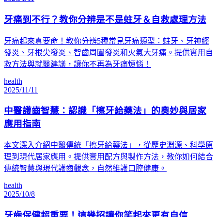
牙痛到不行？教你分辨是不是蛀牙＆自救處理方法
牙痛起來真要命！教你分辨5種常見牙痛類型：蛀牙、牙神經
發炎、牙根尖發炎、智齒周圍發炎和火氣大牙痛。提供實用自
救方法與就醫建議，讓你不再為牙痛煩惱！
health
2025/11/11
中醫護齒智慧：認識「擦牙給藥法」的奧妙與居家
應用指南
本文深入介紹中醫傳統「擦牙給藥法」，從歷史淵源、科學原
理到現代居家應用。提供實用配方與製作方法，教你如何結合
傳統智慧與現代護齒觀念，自然維護口腔健康。
health
2025/10/8
牙齒保健超重要！這幾招讓你笑起來更有自信