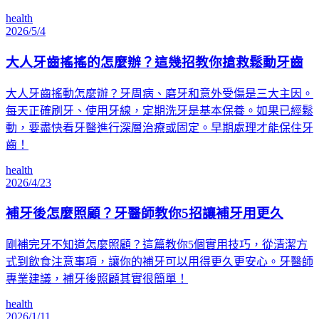
health
2026/5/4
大人牙齒搖搖的怎麼辦？這幾招教你搶救鬆動牙齒
大人牙齒搖動怎麼辦？牙周病、磨牙和意外受傷是三大主因。
每天正確刷牙、使用牙線，定期洗牙是基本保養。如果已經鬆
動，要盡快看牙醫進行深層治療或固定。早期處理才能保住牙
齒！
health
2026/4/23
補牙後怎麼照顧？牙醫師教你5招讓補牙用更久
剛補完牙不知道怎麼照顧？這篇教你5個實用技巧，從清潔方
式到飲食注意事項，讓你的補牙可以用得更久更安心。牙醫師
專業建議，補牙後照顧其實很簡單！
health
2026/1/11