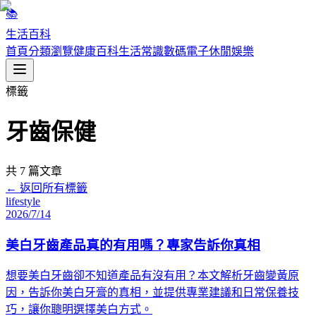
📚
生活百科
首頁
分類瀏覽
健康百科
生活常識
數碼電子
休閒娛樂
標籤
牙齒保健
共
7
篇文章
← 返回所有標籤
lifestyle
2026/7/14
美白牙齒產品真的有用嗎？專家告訴你真相
想要美白牙齒卻不知道產品有沒有用？本文解析牙齒變黃原
因，告訴你美白牙膏的真相，並提供專業建議和日常保養技
巧，讓你聰明選擇美白方式。