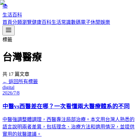
📚
生活百科
首頁
分類瀏覽
健康百科
生活常識
數碼電子
休閒娛樂
標籤
台灣醫療
共
17
篇文章
← 返回所有標籤
digital
2026/7/8
中醫vs西醫差在哪？一次看懂兩大醫療體系的不同
中醫強調整體調理，西醫專注局部治療。本文用台灣人熟悉的
語言說明兩者差異，包括理念、治療方法和適用情況，並提供
實用的就醫建議。