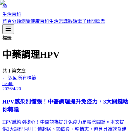
📚
生活百科
首頁
分類瀏覽
健康百科
生活常識
數碼電子
休閒娛樂
標籤
中藥調理HPV
共
1
篇文章
← 返回所有標籤
health
2026/4/20
HPV感染別慌張！中醫調理提升免疫力，3大關鍵助
你轉陰
HPV感染別擔心！中醫認為提升免疫力是轉陰關鍵。本文提
供3大調理原則：慎起居、節飲食、暢情志，包含具體飲食建