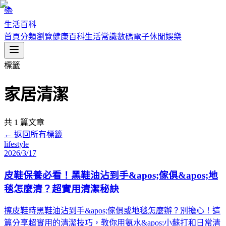
📚
生活百科
首頁
分類瀏覽
健康百科
生活常識
數碼電子
休閒娛樂
標籤
家居清潔
共
1
篇文章
← 返回所有標籤
lifestyle
2026/3/17
皮鞋保養必看！黑鞋油沾到手&apos;傢俱&apos;地
毯怎麼清？超實用清潔秘訣
擦皮鞋時黑鞋油沾到手&apos;傢俱或地毯怎麼辦？別擔心！這
篇分享超實用的清潔技巧，教你用氨水&apos;小蘇打和日常清