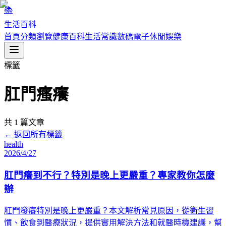
📚
生活百科
首頁
分類瀏覽
健康百科
生活常識
數碼電子
休閒娛樂
標籤
肛門瘙癢
共
1
篇文章
← 返回所有標籤
health
2026/4/27
肛門癢到不行？特別是晚上更嚴重？專家教你怎麼
辦
肛門發癢特別是晚上更嚴重？本文解析常見原因，從衛生習
慣、飲食到醫療狀況，提供實用解決方法和就醫時機建議，幫