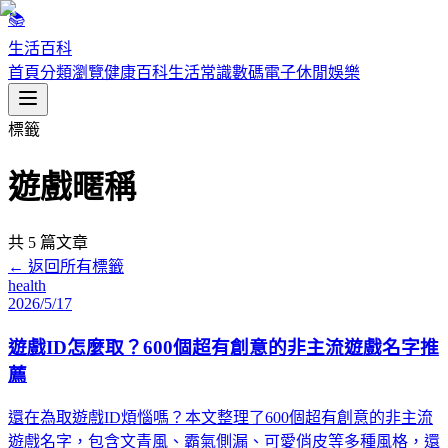
📚
生活百科
首頁
分類瀏覽
健康百科
生活常識
數碼電子
休閒娛樂
標籤
遊戲暱稱
共
5
篇文章
← 返回所有標籤
health
2026/5/17
遊戲ID怎麼取？600個超有創意的非主流遊戲名字推
薦
還在為取遊戲ID煩惱嗎？本文整理了600個超有創意的非主流
遊戲名字，包含文青風、霸氣側漏、可愛俏皮等多種風格，還