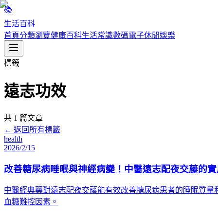
📚
生活百科
首頁
分類瀏覽
健康百科
生活常識
數碼電子
休閒娛樂
標籤
遠志功效
共
1
篇文章
← 返回所有標籤
health
2026/2/15
改善糖尿病睡眠與神經病變！中醫遠志配夜交藤的實
中醫經典藥對遠志配夜交藤能有效改善糖尿病患者的睡眠質量
血糖難控因素。