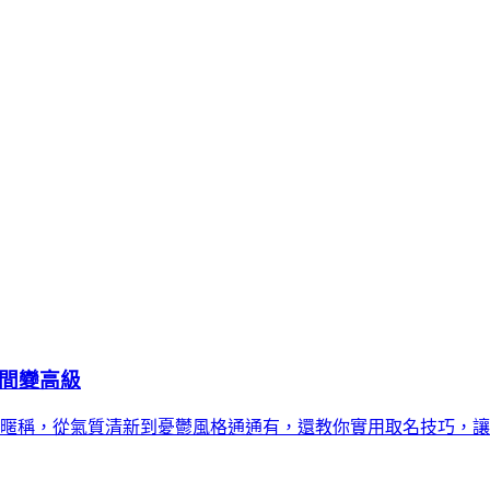
瞬間變高級
系暱稱，從氣質清新到憂鬱風格通通有，還教你實用取名技巧，