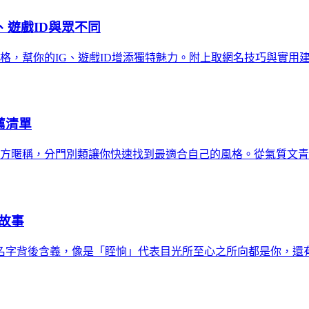
、遊戲ID與眾不同
風格，幫你的IG、遊戲ID增添獨特魅力。附上取網名技巧與實用
薦清單
大方暱稱，分門別類讓你快速找到最適合自己的風格。從氣質文
故事
名字背後含義，像是「眰恦」代表目光所至心之所向都是你，還