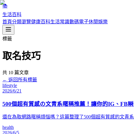
📚
生活百科
首頁
分類瀏覽
健康百科
生活常識
數碼電子
休閒娛樂
標籤
取名技巧
共
10
篇文章
← 返回所有標籤
lifestyle
2026/6/21
500個超有質感の文青系暱稱推薦！讓你的IG、FB
還在為取網路暱稱煩惱嗎？這篇整理了500個超有質感的文青
health
2026/6/5