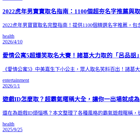
2022虎年男寶寶取名指南：1100個超夯名字推薦與
2022虎年男寶寶取名完整指南！提供1100個精選名字推
health
2026/4/10
愛情公寓5超爆笑取名大賽！諸葛大力取的「呂品㗊
《愛情公寓5》中美嘉生下小公主，眾人取名笑料百出！諸葛
entertainment
2026/1/1
遊戲ID怎麼取？超霸氣暱稱大全，讓你一出場就成
還在為遊戲ID煩惱嗎？本文整理了各種風格的霸氣遊戲暱稱，
health
2025/9/25