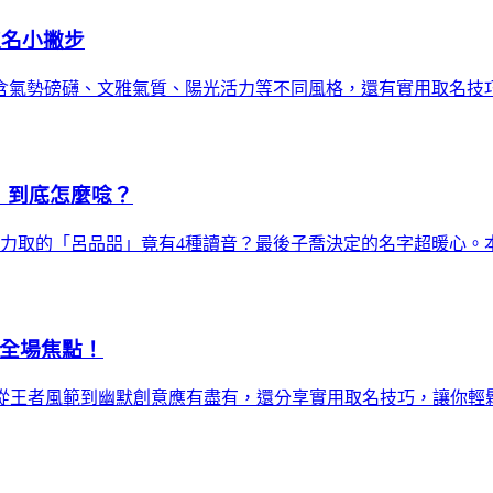
取名小撇步
薦，包含氣勢磅礴、文雅氣質、陽光活力等不同風格，還有實用取名
」到底怎麼唸？
大力取的「呂品㗊」竟有4種讀音？最後子喬決定的名字超暖心。
為全場焦點！
從王者風範到幽默創意應有盡有，還分享實用取名技巧，讓你輕鬆