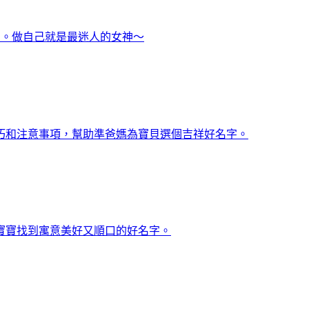
力。做自己就是最迷人的女神～
技巧和注意事項，幫助準爸媽為寶貝選個吉祥好名字。
寶寶找到寓意美好又順口的好名字。