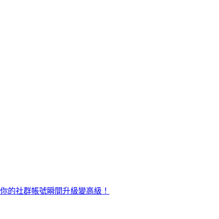
讓你的社群帳號瞬間升級變高級！