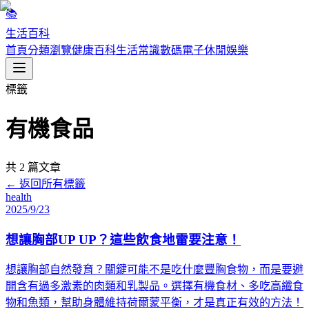
📚
生活百科
首頁
分類瀏覽
健康百科
生活常識
數碼電子
休閒娛樂
標籤
有機食品
共
2
篇文章
← 返回所有標籤
health
2025/9/23
想讓胸部UP UP？這些飲食地雷要注意！
想讓胸部自然發育？關鍵可能不是吃什麼豐胸食物，而是要避
開含有過多激素的肉類和乳製品。選擇有機食材、多吃高纖食
物和魚類，幫助身體維持荷爾蒙平衡，才是真正有效的方法！