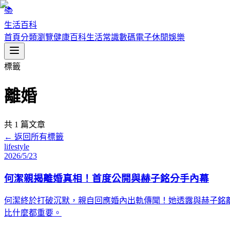
📚
生活百科
首頁
分類瀏覽
健康百科
生活常識
數碼電子
休閒娛樂
標籤
離婚
共
1
篇文章
← 返回所有標籤
lifestyle
2026/5/23
何潔親揭離婚真相！首度公開與赫子銘分手內幕
何潔終於打破沉默，親自回應婚內出軌傳聞！她透露與赫子銘
比什麼都重要。