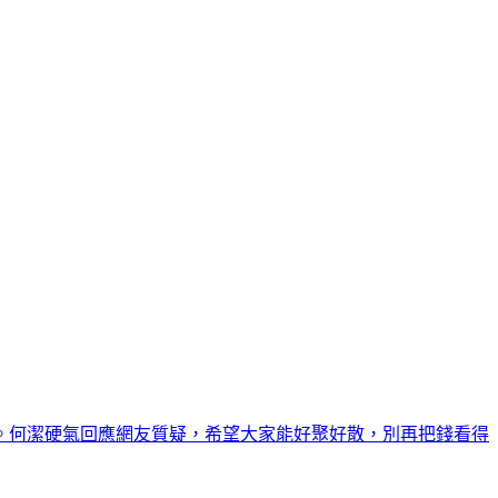
。何潔硬氣回應網友質疑，希望大家能好聚好散，別再把錢看得