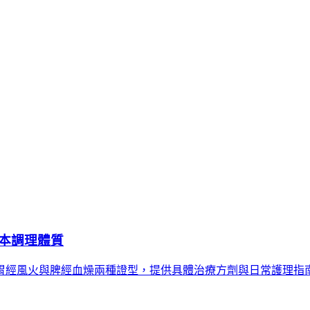
本調理體質
胃經風火與脾經血燥兩種證型，提供具體治療方劑與日常護理指