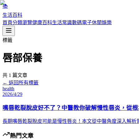
📚
生活百科
首頁
分類瀏覽
健康百科
生活常識
數碼電子
休閒娛樂
標籤
唇部保養
共
1
篇文章
← 返回所有標籤
health
2026/4/29
嘴唇乾裂脫皮好不了？中醫教你破解慢性唇炎，從根
長期嘴唇乾裂脫皮可能是慢性唇炎！本文從中醫角度深入解析
熱門文章