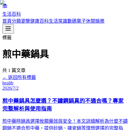
📚
生活百科
首頁
分類瀏覽
健康百科
生活常識
數碼電子
休閒娛樂
標籤
煎中藥鍋具
共
1
篇文章
← 返回所有標籤
health
2026/7/2
煎中藥鍋具怎麼選？不鏽鋼鍋真的不適合嗎？專家
完整解析與使用指南
煎中藥時鍋具選擇攸關藥效與安全！本文詳細解析為什麼不鏽
鋼鍋不適合煎中藥，提供砂鍋、搪瓷鍋等理想選擇的完整指