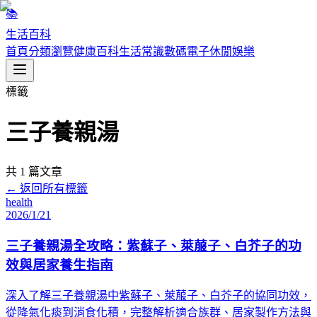
📚
生活百科
首頁
分類瀏覽
健康百科
生活常識
數碼電子
休閒娛樂
標籤
三子養親湯
共
1
篇文章
← 返回所有標籤
health
2026/1/21
三子養親湯全攻略：紫蘇子、萊菔子、白芥子的功
效與居家養生指南
深入了解三子養親湯中紫蘇子、萊菔子、白芥子的協同功效，
從降氣化痰到消食化積，完整解析適合族群、居家製作方法與