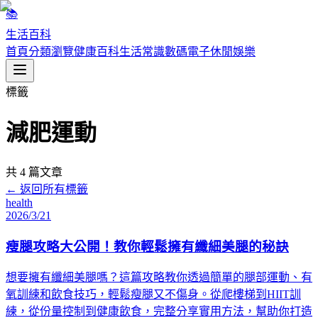
📚
生活百科
首頁
分類瀏覽
健康百科
生活常識
數碼電子
休閒娛樂
標籤
減肥運動
共
4
篇文章
← 返回所有標籤
health
2026/3/21
瘦腿攻略大公開！教你輕鬆擁有纖細美腿的秘訣
想要擁有纖細美腿嗎？這篇攻略教你透過簡單的腿部運動、有
氧訓練和飲食技巧，輕鬆瘦腿又不傷身。從爬樓梯到HIIT訓
練，從份量控制到健康飲食，完整分享實用方法，幫助你打造