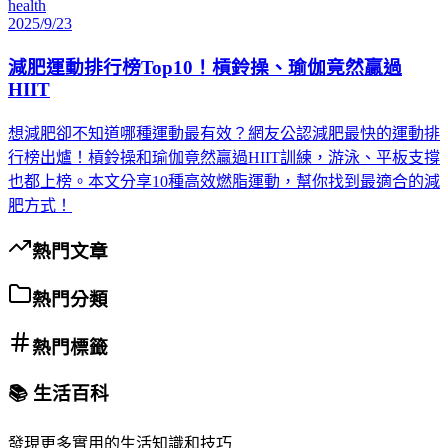
health
2025/9/23
減肥運動排行榜Top10！槓鈴操、瑜伽竟然贏過
HIIT
想減肥卻不知道哪種運動最有效？網友公認減肥最快的運動排
行榜出爐！槓鈴操和瑜伽竟然贏過HIIT訓練，游泳、平板支撐
也都上榜。本文分享10種高效燃脂運動，幫你找到最適合的減
肥方式！
熱門文章
熱門分類
熱門標籤
📚 生活百科
發現更多實用的生活知識和技巧