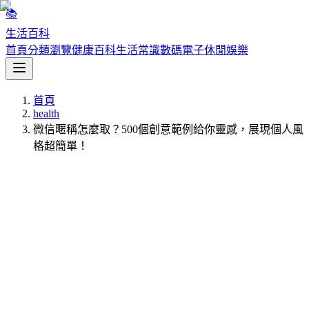
📚
生活百科
首頁
分類瀏覽
健康百科
生活常識
數碼電子
休閒娛樂
首頁
health
微信暱稱怎麼取？500個創意範例給你靈感，展現個人風
格超簡單！