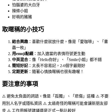
怕腦婆的大白牙
辣條小姐
好萌的豬豬
取暱稱的小技巧
結合興趣
：喜歡什麼就放什麼，像是「愛咖啡」、「書
蟲一枚」
用emoji點綴
：加入適當的表情符號更生動
中英混合
：像「Hello你好」、「Smile小姐」都不錯
簡短好記
：太長不容易記，2-6個字最剛好
定期更新
：隨著心情換暱稱也很有趣喔！
要注意的事項
⚠️ 避免太負面的詞語，像是「孤獨」、「悲傷」這種 ⚠️ 不要
用別人名字或隱私資訊 ⚠️ 太過奇怪的暱稱可能會讓新朋友卻
步 ⚠️ 工作用帳號建議還是正式一點比較好