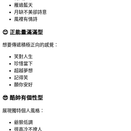
雁過藍天
月缺不美卻詩意
風裡有情詩
😊 正能量滿滿型
想要傳遞積極正向的感覺：
笑對人生
珍惜當下
超越夢想
記得笑
願你安好
😎 酷帥有個性型
展現獨特個人風格：
爺狠低調
很高冷不撩人