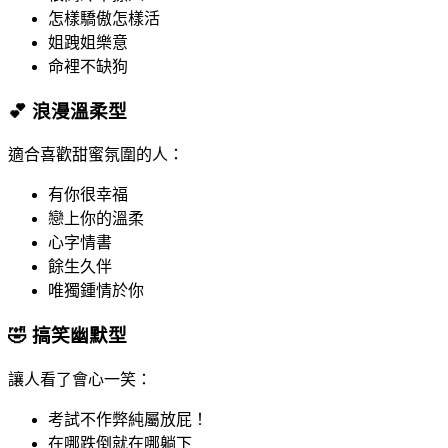
怎樣驕傲怎樣活
姐跩姐樂意
命裡不缺狗
💕 浪漫溫柔型
適合喜歡甜蜜氛圍的人：
有你很幸福
戀上你的溫柔
心字情書
餘生久伴
唯獨鍾情於你
🤣 搞笑幽默型
讓人看了會心一笑：
考試不作弊純屬放屁！
在哪跌倒就在哪躺下