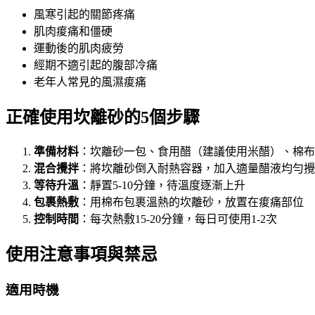
風寒引起的關節疼痛
肌肉痠痛和僵硬
運動後的肌肉疲勞
經期不適引起的腹部冷痛
老年人常見的風濕痠痛
正確使用坎離砂的5個步驟
準備材料
：坎離砂一包、食用醋（建議使用米醋）、棉布
混合攪拌
：將坎離砂倒入耐熱容器，加入適量醋液均勻攪
等待升溫
：靜置5-10分鐘，待溫度逐漸上升
包裹熱敷
：用棉布包裹溫熱的坎離砂，放置在痠痛部位
控制時間
：每次熱敷15-20分鐘，每日可使用1-2次
使用注意事項與禁忌
適用時機