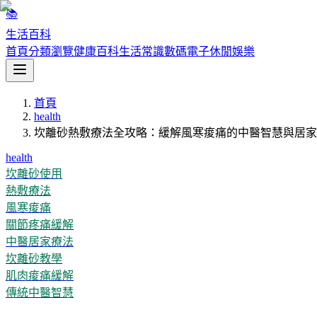
📚
生活百科
首頁
分類瀏覽
健康百科
生活常識
數碼電子
休閒娛樂
首頁
health
坎離砂熱敷療法全攻略：緩解風寒痠痛的中醫智慧與居家
health
坎離砂使用
熱敷療法
風寒痠痛
關節疼痛緩解
中醫居家療法
坎離砂教學
肌肉痠痛緩解
傳統中醫智慧