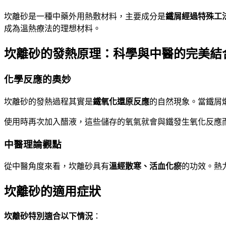
坎離砂是一種中藥外用熱敷材料，主要成分是
鐵屑經過特殊工
成為溫熱療法的理想材料。
坎離砂的發熱原理：科學與中醫的完美結
化學反應的奧妙
坎離砂的發熱過程其實是
鐵氧化還原反應
的自然現象。當鐵屑
使用時再次加入醋液，這些儲存的氧氣就會與鐵發生氧化反應
中醫理論觀點
從中醫角度來看，坎離砂具有
溫經散寒、活血化瘀
的功效。熱
坎離砂的適用症狀
坎離砂特別適合以下情況
：