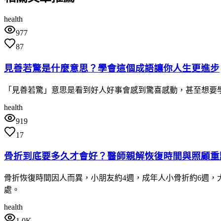
health
977
87
見善若驚是什麼意思？學會這個成語讓你人生更進步
「見善若驚」意思是看到好人好事會感到驚喜感動，甚至想要
health
919
17
骨折到底要多久才會好？醫師親解恢復時間與照顧重
骨折恢復時間因人而異，小朋友約4週，成年人小骨折約6週，
處。
health
1.0K