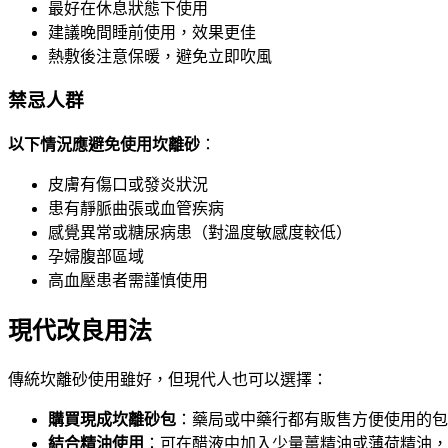
最好在休息狀態下使用
建議晚間睡前使用，效果更佳
熱敷後注意保暖，避免立即吹風
禁忌人群
以下情況應避免使用坎離砂
：
皮膚有傷口或發炎狀況
患有靜脈曲張或血管疾病
感覺異常或糖尿病患（對溫度敏感度較低）
孕婦腹部區域
高血壓患者需謹慎使用
現代改良用法
傳統坎離砂使用雖好，但現代人也可以選擇：
購買現成坎離砂包
：藥局或中藥行都有販售方便使用的包
結合精油使用
：可在醋液中加入少量薑精油或薄荷精油，