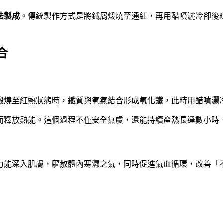
法製成
。傳統製作方式是將鐵屑煅燒至通紅，再用醋噴灑冷卻後
合
煅燒至紅熱狀態時，鐵質與氧氣結合形成氧化鐵，此時用醋噴灑
而釋放熱能。這個過程不僅安全無虞，還能持續產熱長達數小時
力能深入肌膚，驅散體內寒濕之氣，同時促進氣血循環，改善「