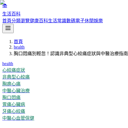
📚
生活百科
首頁
分類瀏覽
健康百科
生活常識
數碼電子
休閒娛樂
首頁
health
胸口悶痛別輕忽！認識非典型心絞痛症狀與中醫治療指南
health
心絞痛症狀
非典型心絞痛
胸痹心痛
中醫心臟治療
胸口悶痛
胃痛心臟病
牙痛心絞痛
中醫心血管保健