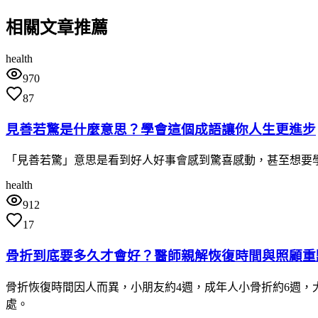
相關文章推薦
health
970
87
見善若驚是什麼意思？學會這個成語讓你人生更進步
「見善若驚」意思是看到好人好事會感到驚喜感動，甚至想要
health
912
17
骨折到底要多久才會好？醫師親解恢復時間與照顧重
骨折恢復時間因人而異，小朋友約4週，成年人小骨折約6週，
處。