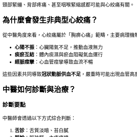
頸部緊繃、背部疼痛、甚至咽喉緊縮感都可能與心絞痛有關。
為什麼會發生非典型心絞痛？
從中醫角度來看，心絞痛屬於「胸痹心痛」範疇，主要病理機
心陽不振
：心臟陽氣不足，推動血液無力
痰瘀互結
：體內痰濕與瘀血阻礙氣血運行
經脈痙攣
：心血管痙攣導致血流不暢
這些因素共同導致
冠狀動脈供血不足
，嚴重時可能出現血管高
中醫如何診斷與治療？
診斷要點
中醫師會透過以下方式綜合判斷：
舌診
：舌質淡暗、苔白膩