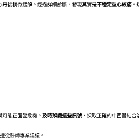
心丹後稍微緩解。經過詳細診斷，發現其實是
不穩定型心絞痛
。
臟可能正面臨危機。
及時辨識這些訊號
，採取正確的中西醫結合
遵從醫師專業建議。