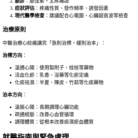
脈診
：脈弦緊，主疼痛證
症狀評估
：疼痛性質、發作頻率、誘發因素
現代醫學檢查
：建議配合心電圖、心臟超音波等檢查
治療原則
中醫治療心絞痛講究「急則治標，緩則治本」：
治標方向
：
溫通心陽：使用製附子、桂枝等藥物
活血化瘀：乳香、沒藥等化瘀定痛
化痰祛濕：半夏、陳皮、竹茹等化痰藥物
治本方向
：
溫振心陽：長期調理心臟功能
疏通經脈：改善心血管循環
調理體質：從根本改善痰濕瘀血體質
就醫指南與緊急處理