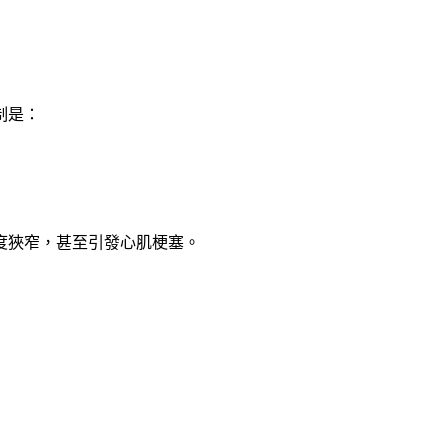
制是：
度狹窄，甚至引發心肌梗塞。