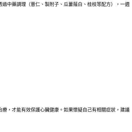
透過中藥調理（薏仁、製附子、瓜蔞薤白、桂枝等配方），一週
治療，才能有效保護心臟健康。如果懷疑自己有相關症狀，建議