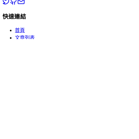
快速連結
首頁
文章列表
分類瀏覽
關於我們
熱門分類
🏥 健康百科
💡 生活常識
📱 數碼電子
🎮 休閒娛樂
訂閱更新
訂閱我們的電子報，獲取最新的生活百科知識和實用技巧。