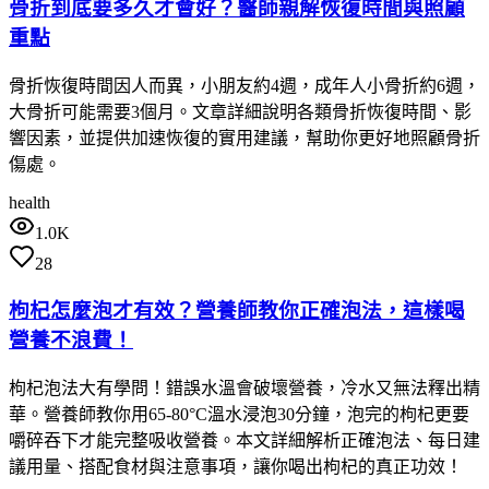
骨折到底要多久才會好？醫師親解恢復時間與照顧
重點
骨折恢復時間因人而異，小朋友約4週，成年人小骨折約6週，
大骨折可能需要3個月。文章詳細說明各類骨折恢復時間、影
響因素，並提供加速恢復的實用建議，幫助你更好地照顧骨折
傷處。
health
1.0K
28
枸杞怎麼泡才有效？營養師教你正確泡法，這樣喝
營養不浪費！
枸杞泡法大有學問！錯誤水溫會破壞營養，冷水又無法釋出精
華。營養師教你用65-80°C溫水浸泡30分鐘，泡完的枸杞更要
嚼碎吞下才能完整吸收營養。本文詳細解析正確泡法、每日建
議用量、搭配食材與注意事項，讓你喝出枸杞的真正功效！