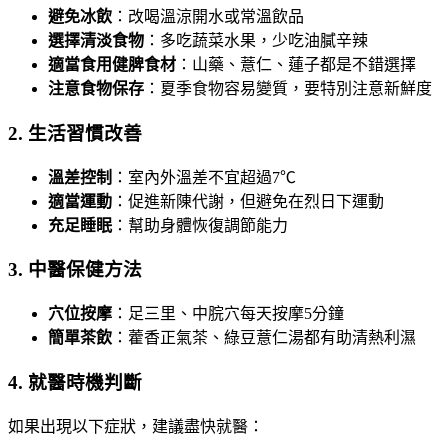
避免冰飲
：改喝溫涼開水或常溫飲品
選擇清淡食物
：多吃蔬菜水果，少吃油膩辛辣
適當食用健脾食材
：山藥、薏仁、蓮子都是不錯選擇
注意食物保存
：夏季食物容易變質，要特別注意新鮮度
2. 生活習慣改善
溫差控制
：室內外溫差不宜超過7℃
適當運動
：促進新陳代謝，但避免在烈日下運動
充足睡眠
：幫助身體恢復調節能力
3. 中醫保健方法
穴位按摩
：足三里、中脘穴每天按摩5分鐘
簡單茶飲
：藿香正氣茶、綠豆薏仁湯都有助清熱利濕
4. 就醫時機判斷
如果出現以下症狀，建議盡快就醫：