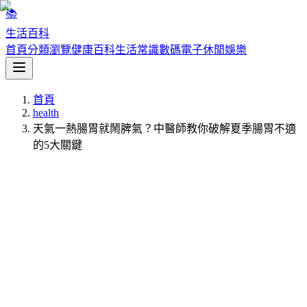
📚
生活百科
首頁
分類瀏覽
健康百科
生活常識
數碼電子
休閒娛樂
首頁
health
天氣一熱腸胃就鬧脾氣？中醫師教你破解夏季腸胃不適
的5大關鍵