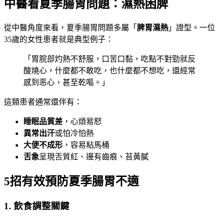
中醫看夏季腸胃問題：濕熱困脾
從中醫角度來看，夏季腸胃問題多屬「
脾胃濕熱
」證型。一位
35歲的女性患者就是典型例子：
「胃脘部灼熱不舒服，口苦口黏，吃點不對勁就反
酸燒心，什麼都不敢吃，也什麼都不想吃，還經常
感到恶心，甚至乾嘔。」
這類患者通常還伴有：
睡眠品質差
，心煩易怒
異常出汗
或怕冷怕熱
大便不成形
，容易粘馬桶
舌象
呈現舌質紅、邊有齒痕、苔黃膩
5招有效預防夏季腸胃不適
1. 飲食調整關鍵