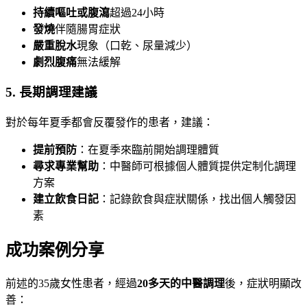
持續嘔吐或腹瀉
超過24小時
發燒
伴隨腸胃症狀
嚴重脫水
現象（口乾、尿量減少）
劇烈腹痛
無法緩解
5. 長期調理建議
對於每年夏季都會反覆發作的患者，建議：
提前預防
：在夏季來臨前開始調理體質
尋求專業幫助
：中醫師可根據個人體質提供定制化調理
方案
建立飲食日記
：記錄飲食與症狀關係，找出個人觸發因
素
成功案例分享
前述的35歲女性患者，經過
20多天的中醫調理
後，症狀明顯改
善：