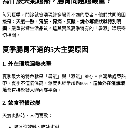
為什麼天氣越熱，腸胃問題越嚴重？
每到夏季，門診就會湧現許多腸胃不適的患者。他們共同的困
擾是：
天氣一熱，胃脹、胃痛、反酸、燒心等症狀就特別明
顯
，嚴重影響生活品質。這其實與夏季特有的「暑濕」環境密
切相關。
夏季腸胃不適的5大主要原因
1. 外在環境濕熱夾擊
夏季最大的特色就是「暑氣」與「濕氣」並存。台灣地處亞熱
帶，夏季不僅氣溫高，濕度也經常超過80%。這種
外在濕熱環
境
會直接影響人體內部平衡。
2. 飲食習慣改變
天氣炎熱時，人們喜歡：
喝冰涼飲料、吃冰淇淋