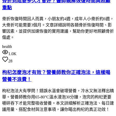
骨折到底要多久才會好？醫師親解恢復時間與照顧
重點
骨折恢復時間因人而異，小朋友約4週，成年人小骨折約6週，
大骨折可能需要3個月。文章詳細說明各類骨折恢復時間、影
響因素，並提供加速恢復的實用建議，幫助你更好地照顧骨折
傷處。
health
1.0K
28
枸杞怎麼泡才有效？營養師教你正確泡法，這樣喝
營養不浪費！
枸杞泡法大有學問！錯誤水溫會破壞營養，冷水又無法釋出精
華。營養師教你用65-80°C溫水浸泡30分鐘，泡完的枸杞更要
嚼碎吞下才能完整吸收營養。本文詳細解析正確泡法、每日建
議用量、搭配食材與注意事項，讓你喝出枸杞的真正功效！