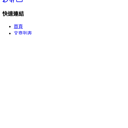
快速連結
首頁
文章列表
分類瀏覽
關於我們
熱門分類
🏥 健康百科
💡 生活常識
📱 數碼電子
🎮 休閒娛樂
訂閱更新
訂閱我們的電子報，獲取最新的生活百科知識和實用技巧。