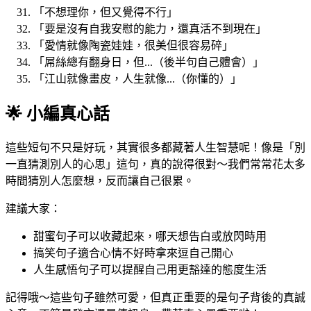
「不想理你，但又覺得不行」
「要是沒有自我安慰的能力，還真活不到現在」
「愛情就像陶瓷娃娃，很美但很容易碎」
「屌絲總有翻身日，但...（後半句自己體會）」
「江山就像畫皮，人生就像...（你懂的）」
🌟 小編真心話
這些短句不只是好玩，其實很多都藏著人生智慧呢！像是「別
一直猜測別人的心思」這句，真的說得很對～我們常常花太多
時間猜別人怎麼想，反而讓自己很累。
建議大家：
甜蜜句子可以收藏起來，哪天想告白或放閃時用
搞笑句子適合心情不好時拿來逗自己開心
人生感悟句子可以提醒自己用更豁達的態度生活
記得哦～這些句子雖然可愛，但真正重要的是句子背後的真誠