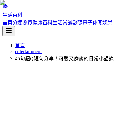
📚
生活百科
首頁
分類瀏覽
健康百科
生活常識
數碼電子
休閒娛樂
首頁
entertainment
45句超Q短句分享！可愛又療癒的日常小語錄