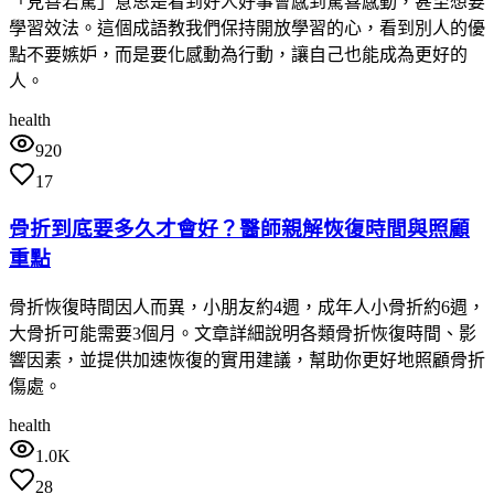
「見善若驚」意思是看到好人好事會感到驚喜感動，甚至想要
學習效法。這個成語教我們保持開放學習的心，看到別人的優
點不要嫉妒，而是要化感動為行動，讓自己也能成為更好的
人。
health
920
17
骨折到底要多久才會好？醫師親解恢復時間與照顧
重點
骨折恢復時間因人而異，小朋友約4週，成年人小骨折約6週，
大骨折可能需要3個月。文章詳細說明各類骨折恢復時間、影
響因素，並提供加速恢復的實用建議，幫助你更好地照顧骨折
傷處。
health
1.0K
28