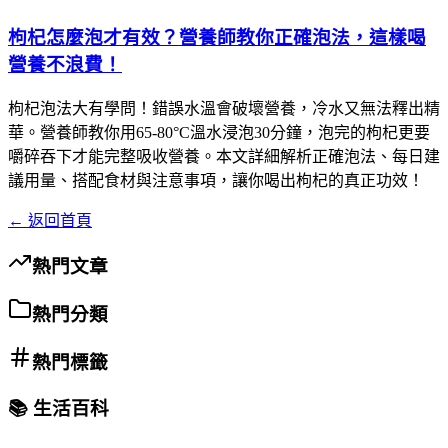
枸杞怎麼泡才有效？營養師教你正確泡法，這樣喝
營養不浪費！
枸杞泡法大有學問！錯誤水溫會破壞營養，冷水又無法釋出精
華。營養師教你用65-80°C溫水浸泡30分鐘，泡完的枸杞更要
嚼碎吞下才能完整吸收營養。本文詳細解析正確泡法、每日建
議用量、搭配食材與注意事項，讓你喝出枸杞的真正功效！
← 返回首頁
熱門文章
熱門分類
熱門標籤
📚 生活百科