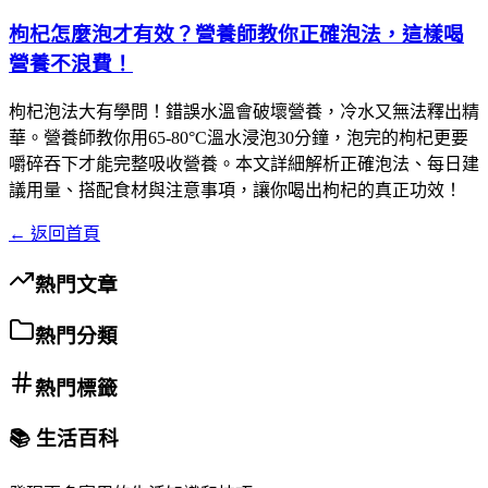
枸杞怎麼泡才有效？營養師教你正確泡法，這樣喝
營養不浪費！
枸杞泡法大有學問！錯誤水溫會破壞營養，冷水又無法釋出精
華。營養師教你用65-80°C溫水浸泡30分鐘，泡完的枸杞更要
嚼碎吞下才能完整吸收營養。本文詳細解析正確泡法、每日建
議用量、搭配食材與注意事項，讓你喝出枸杞的真正功效！
← 返回首頁
熱門文章
熱門分類
熱門標籤
📚 生活百科