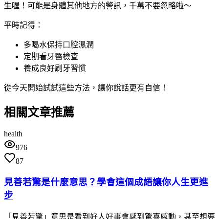
生喔！可能是身體其他地方的警訊，千萬不要忽略啦～
平時記得：
多喝水保持口腔濕潤
定期看牙醫檢查
養成良好刷牙習慣
從今天開始試試這些方法，讓你說話更有自信！
相關文章推薦
health
976
87
見善若驚是什麼意思？學會這個成語讓你人生更進
步
「見善若驚」意思是看到好人好事會感到驚喜感動，甚至想要