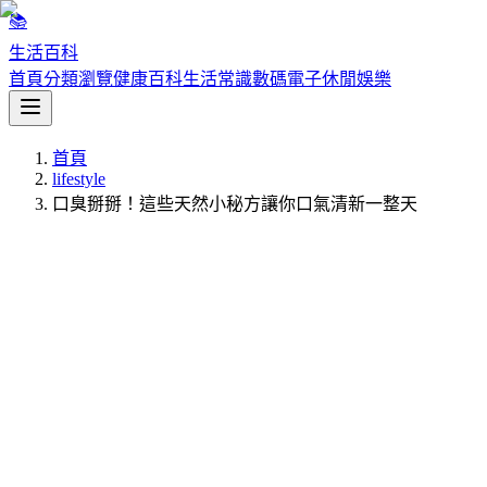
📚
生活百科
首頁
分類瀏覽
健康百科
生活常識
數碼電子
休閒娛樂
首頁
lifestyle
口臭掰掰！這些天然小秘方讓你口氣清新一整天