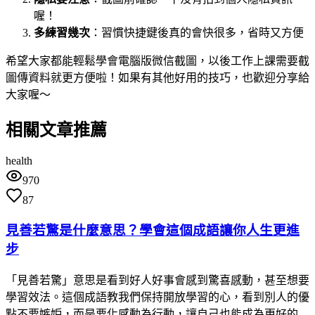
喔！
多練習幾次
：習慣快捷鍵後真的會快很多，省時又方便
希望大家都能輕鬆學會電腦版微信截圖，以後工作上課需要截
圖傳資料就更方便啦！如果有其他好用的技巧，也歡迎分享給
大家喔～
相關文章推薦
health
970
87
見善若驚是什麼意思？學會這個成語讓你人生更進
步
「見善若驚」意思是看到好人好事會感到驚喜感動，甚至想要
學習效法。這個成語教我們保持開放學習的心，看到別人的優
點不要嫉妒，而是要化感動為行動，讓自己也能成為更好的