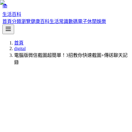
📚
生活百科
首頁
分類瀏覽
健康百科
生活常識
數碼電子
休閒娛樂
首頁
digital
電腦版微信截圖超簡單！3招教你快速截圖+傳送聊天記
錄