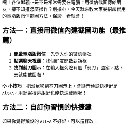
嘿！各位鄉親～是不是常常需要在電腦上用微信截圖傳給朋
友，卻不知道怎麼操作？別擔心，今天就來教大家幾招超實用
的電腦版微信截圖方法，保證一看就會！
方法一：直接用微信內建截圖功能（最推
薦）
開啟電腦版微信
：先登入你的微信帳號
點選聊天視窗
：找個好友開啟對話框
找到剪刀圖示
：在輸入框旁邊有個「剪刀」圖案，點下
去就能截圖啦！
💡
小技巧
：把滑鼠移到剪刀圖示上，會顯示預設快捷鍵是
，用鍵盤按這組鍵也能快速截圖喔！
Alt+A
方法二：自訂你習慣的快捷鍵
如果你覺得預設的
不好記，可以這樣改：
Alt+A