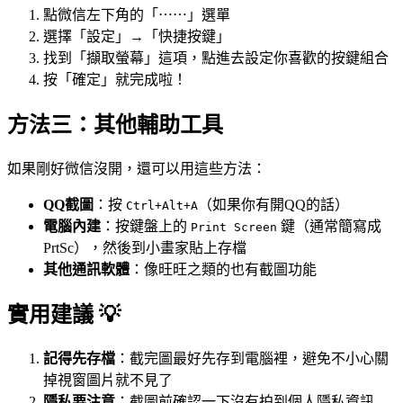
點微信左下角的「⋯⋯」選單
選擇「設定」→「快捷按鍵」
找到「擷取螢幕」這項，點進去設定你喜歡的按鍵組合
按「確定」就完成啦！
方法三：其他輔助工具
如果剛好微信沒開，還可以用這些方法：
QQ截圖
：按
（如果你有開QQ的話）
Ctrl+Alt+A
電腦內建
：按鍵盤上的
鍵（通常簡寫成
Print Screen
PrtSc），然後到小畫家貼上存檔
其他通訊軟體
：像旺旺之類的也有截圖功能
實用建議 💡
記得先存檔
：截完圖最好先存到電腦裡，避免不小心關
掉視窗圖片就不見了
隱私要注意
：截圖前確認一下沒有拍到個人隱私資訊