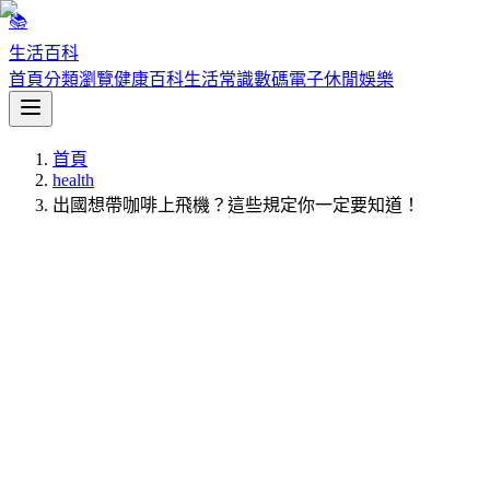
📚
生活百科
首頁
分類瀏覽
健康百科
生活常識
數碼電子
休閒娛樂
首頁
health
出國想帶咖啡上飛機？這些規定你一定要知道！