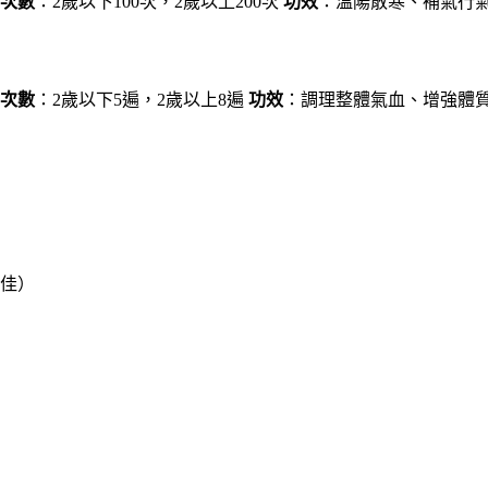
次數
：2歲以下100次，2歲以上200次
功效
：溫陽散寒、補氣行
次數
：2歲以下5遍，2歲以上8遍
功效
：調理整體氣血、增強體
佳）