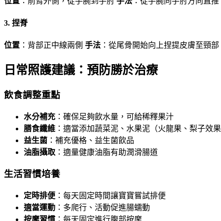
位置
：前臂外側，從手腕到手肘
手法
：從手腕向手肘方向直推
3. 捏脊
位置
：背部正中線兩側
手法
：從尾骨開始向上捏提皮膚至頸部
日常照護建議：預防勝於治療
飲食調整重點
水分補充
：確保足夠飲水量，可給稀釋果汁
膳食纖維
：適當添加蔬菜泥、水果泥（火龍果、梨子效果
益生菌
：補充優格、益生菌飲品
油脂攝取
：適量健康油脂有助潤滑腸道
生活習慣培養
定時排便
：每天固定時間讓寶寶嘗試排便
適當運動
：多爬行、活動促進腸蠕動
按摩習慣
：每天固定進行腹部按摩