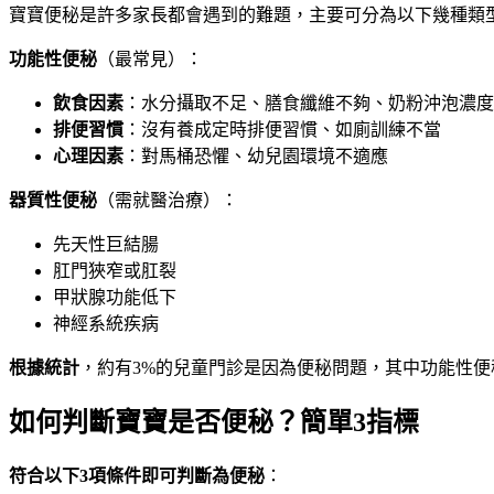
寶寶便秘是許多家長都會遇到的難題，主要可分為以下幾種類
功能性便秘
（最常見）：
飲食因素
：水分攝取不足、膳食纖維不夠、奶粉沖泡濃度
排便習慣
：沒有養成定時排便習慣、如廁訓練不當
心理因素
：對馬桶恐懼、幼兒園環境不適應
器質性便秘
（需就醫治療）：
先天性巨結腸
肛門狹窄或肛裂
甲狀腺功能低下
神經系統疾病
根據統計
，約有3%的兒童門診是因為便秘問題，其中功能性便
如何判斷寶寶是否便秘？簡單3指標
符合以下3項條件即可判斷為便秘
：