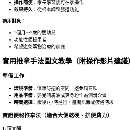
操作簡便
：家長學習後可在家操作
效果持久
：從根本調整腸道功能
適用對象
：
1個月～5歲的嬰幼兒
功能性便秘患者
希望避免藥物治療的家庭
實用推拿手法圖文教學（附操作影片建議
準備工作
環境準備
：溫暖舒適的空間，避免風直吹
用品準備
：嬰兒潤膚油或爽身粉作為潤滑介質
時間選擇
：飯後1小時進行，避開飢餓或疲倦時段
實證便秘推拿法（適合大便乾硬、排便費力）
1. 清大腸