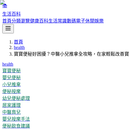
📚
生活百科
首頁
分類瀏覽
健康百科
生活常識
數碼電子
休閒娛樂
首頁
health
寶寶便秘好困擾？中醫小兒推拿全攻略，在家輕鬆改善寶
health
寶寶便秘
嬰兒便秘
小兒推拿
便秘按摩
幼兒便秘處理
居家護理
中醫育兒
嬰兒按摩手法
便秘飲食建議