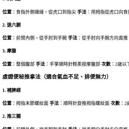
位置
：食指外側邊緣，從虎口到指尖
手法
：用拇指從虎口向食
2. 退六腑
位置
：前臂內側，從手肘到手腕
手法
：從手肘向手腕方向直推
3. 摩腹
位置
：整個腹部
手法
：手掌順時針輕柔按摩腹部
次數
：2歲以下
虛證便秘推拿法（適合氣血不足、排便無力）
1. 補脾經
位置
：拇指末節螺紋面
手法
：順時針旋推拇指螺紋面
次數
：2
2. 推三關