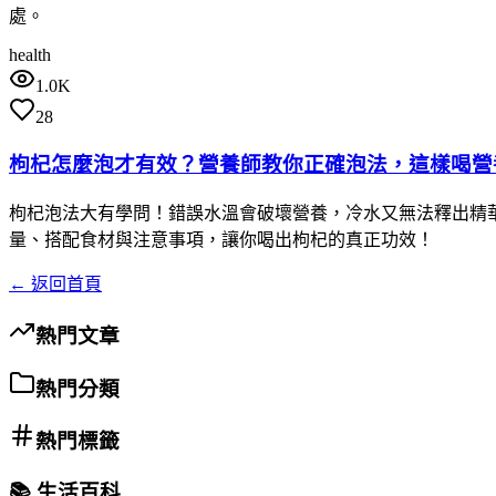
處。
health
1.0K
28
枸杞怎麼泡才有效？營養師教你正確泡法，這樣喝營
枸杞泡法大有學問！錯誤水溫會破壞營養，冷水又無法釋出精華。
量、搭配食材與注意事項，讓你喝出枸杞的真正功效！
← 返回首頁
熱門文章
熱門分類
熱門標籤
📚 生活百科