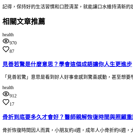
記得，保持好的生活習慣和口腔清潔，就能讓口水維持清新的
相關文章推薦
health
970
87
見善若驚是什麼意思？學會這個成語讓你人生更進步
「見善若驚」意思是看到好人好事會感到驚喜感動，甚至想要
health
912
17
骨折到底要多久才會好？醫師親解恢復時間與照顧重
骨折恢復時間因人而異，小朋友約4週，成年人小骨折約6週，