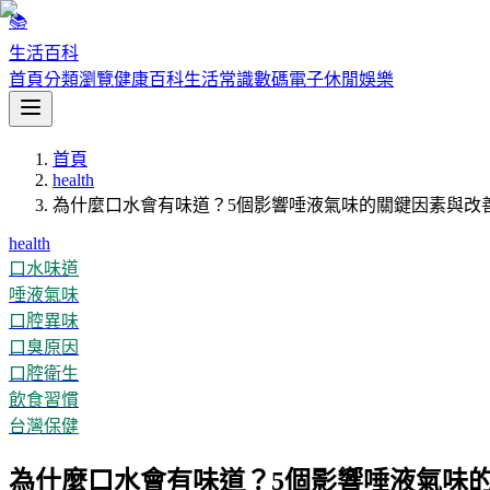
📚
生活百科
首頁
分類瀏覽
健康百科
生活常識
數碼電子
休閒娛樂
首頁
health
為什麼口水會有味道？5個影響唾液氣味的關鍵因素與改
health
口水味道
唾液氣味
口腔異味
口臭原因
口腔衛生
飲食習慣
台灣保健
為什麼口水會有味道？5個影響唾液氣味