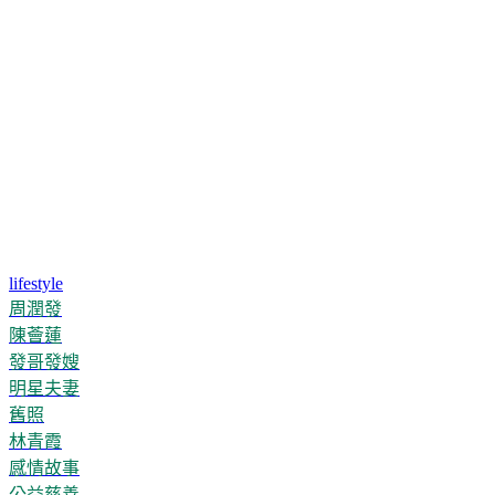
lifestyle
周潤發
陳薈蓮
發哥發嫂
明星夫妻
舊照
林青霞
感情故事
公益慈善