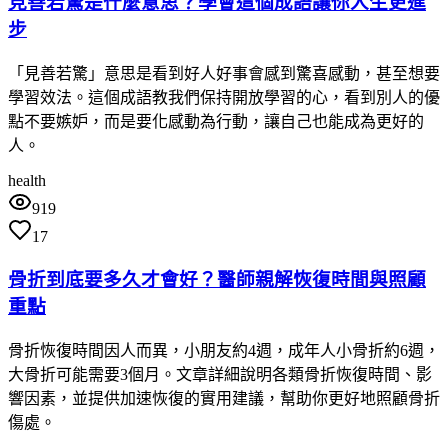
見善若驚是什麼意思？學會這個成語讓你人生更進
步
「見善若驚」意思是看到好人好事會感到驚喜感動，甚至想要
學習效法。這個成語教我們保持開放學習的心，看到別人的優
點不要嫉妒，而是要化感動為行動，讓自己也能成為更好的
人。
health
919
17
骨折到底要多久才會好？醫師親解恢復時間與照顧
重點
骨折恢復時間因人而異，小朋友約4週，成年人小骨折約6週，
大骨折可能需要3個月。文章詳細說明各類骨折恢復時間、影
響因素，並提供加速恢復的實用建議，幫助你更好地照顧骨折
傷處。