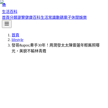
📚
生活百科
首頁
分類瀏覽
健康百科
生活常識
數碼電子
休閒娛樂
首頁
lifestyle
發哥&apos;牽手30年！周潤發太太陳薈蓮年輕舊照曝
光，美貌不輸林青霞