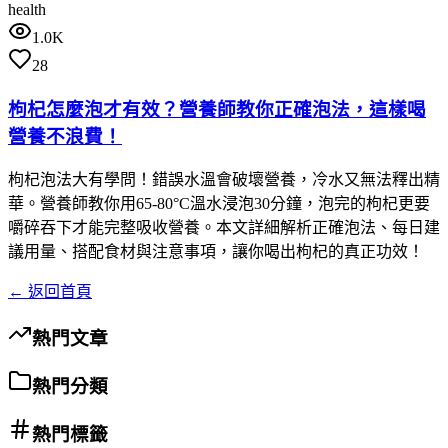
health
1.0K
28
枸杞怎麼泡才有效？營養師教你正確泡法，這樣喝
營養不浪費！
枸杞泡法大有學問！錯誤水溫會破壞營養，冷水又無法釋出精
華。營養師教你用65-80°C溫水浸泡30分鐘，泡完的枸杞更要
嚼碎吞下才能完整吸收營養。本文詳細解析正確泡法、每日建
議用量、搭配食材與注意事項，讓你喝出枸杞的真正功效！
← 返回首頁
熱門文章
熱門分類
熱門標籤