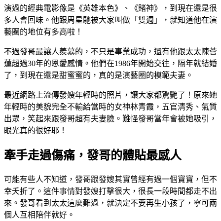
演過的經典電影像是《英雄本色》、《賭神》，到現在還是很
多人會回味。他跟周星馳被大家叫做「雙週」，就知道他在演
藝圈的地位有多高啦！
不過發哥最讓人羨慕的，不只是事業成功，還有他跟太太陳薈
蓮超過30年的恩愛感情。他們在1986年開始交往，隔年就結婚
了，到現在還是甜蜜蜜的，真的是演藝圈的模範夫妻。
最近網路上流傳發嫂年輕時的照片，讓大家都驚艷了！原來她
年輕時的美貌完全不輸給當時的女神林青霞，五官清秀、氣質
出眾，笑起來跟發哥超有夫妻臉。難怪發哥當年會被她吸引，
眼光真的很好耶！
牽手走過傷痛，發哥的體貼最感人
可能有些人不知道，發哥跟發嫂其實曾經有過一個寶寶，但不
幸夭折了。這件事情對發嫂打擊很大，很長一段時間都走不出
來。發哥看到太太這麼難過，就決定不要再生小孩了，寧可兩
個人互相陪伴就好。