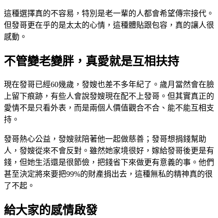
這種選擇真的不容易，特別是老一輩的人都會希望傳宗接代。
但發哥更在乎的是太太的心情，這種體貼跟包容，真的讓人很
感動。
不管變老變胖，真愛就是互相扶持
現在發哥已經60幾歲，發嫂也差不多年紀了。歲月當然會在臉
上留下痕跡，有些人會說發嫂現在配不上發哥。但其實真正的
愛情不是只看外表，而是兩個人價值觀合不合、能不能互相支
持。
發哥熱心公益，發嫂就陪著他一起做慈善；發哥想捐錢幫助
人，發嫂從來不會反對。雖然她家境很好，嫁給發哥後更是有
錢，但她生活還是很節儉，把錢省下來做更有意義的事。他們
甚至決定將來要把99%的財產捐出去，這種無私的精神真的很
了不起。
給大家的感情啟發