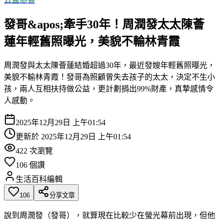
發哥&apos;牽手30年！周潤發太太陳薈
蓮年輕舊照曝光，美貌不輸林青霞
周潤發與太太陳薈蓮結婚超過30年，最近發嫂年輕舊照曝光，
美貌不輸林青霞！發哥為照顧曾失去孩子的太太，決定不生小
孩，兩人互相扶持做公益，更計劃捐出99%財產，真摯感情令
人感動。
2025年12月29日 上午01:54
更新於
2025年12月29日 上午01:54
422
次瀏覽
106
個讚
生活百科編輯
106
分享文章
說到周潤發（發哥），就算現在比較少在螢光幕前出現，但他