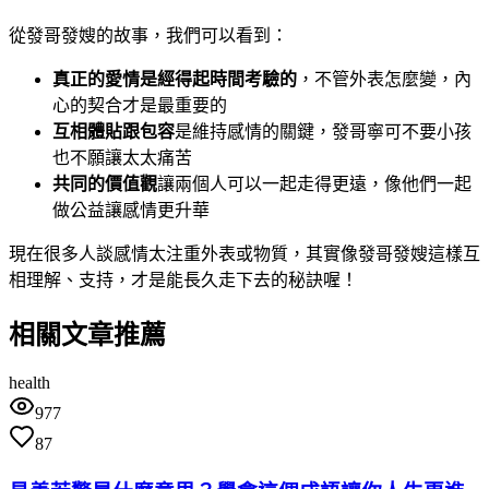
從發哥發嫂的故事，我們可以看到：
真正的愛情是經得起時間考驗的
，不管外表怎麼變，內
心的契合才是最重要的
互相體貼跟包容
是維持感情的關鍵，發哥寧可不要小孩
也不願讓太太痛苦
共同的價值觀
讓兩個人可以一起走得更遠，像他們一起
做公益讓感情更升華
現在很多人談感情太注重外表或物質，其實像發哥發嫂這樣互
相理解、支持，才是能長久走下去的秘訣喔！
相關文章推薦
health
977
87