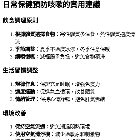
日常保健預防咳嗽的實用建議
飲食調理原則
根據體質選擇食物
：寒性體質多溫食，熱性體質適度清
涼
季節調整
：夏季不過度冰涼，冬季注意保暖
細嚼慢嚥
：減輕腸胃負擔，避免食物積滯
生活習慣調整
規律作息
：保證充足睡眠，增強免疫力
適度運動
：促進氣血循環，改善體質
情緒管理
：保持心情舒暢，避免肝氣鬱結
環境改善
保持空氣流通
：避免潮濕悶熱環境
使用空氣清淨機
：減少過敏原和刺激物