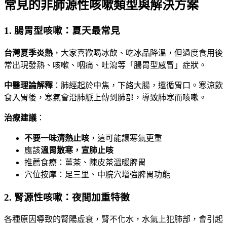
常見的非肺源性咳嗽類型與解決方案
1. 腸胃型咳嗽：夏天最常見
台灣夏季炎熱
，大家喜歡喝冰飲、吃冰品降溫，但過度食用後
常出現發熱、咳嗽、咽痛、吐瀉等「腸胃型感冒」症狀。
中醫理論解釋
：肺經起於中焦，下絡大腸，還循胃口。寒涼飲
食入胃後，寒氣會沿肺脈上傳到肺部，導致肺寒而咳嗽。
治療建議
：
不要一味清熱止咳
，這可能讓寒氣更重
應該
溫胃散寒，宣肺止咳
推薦食療：薑茶、陳皮茶溫暖脾胃
穴位按摩：足三里、中脘穴增強脾胃功能
2. 腎源性咳嗽：夜間加重特徵
各種原因導致的腎陽虛衰，腎不化水，水氣上犯肺部，會引起