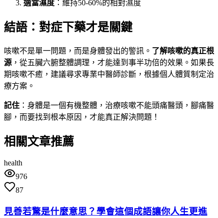
適當濕度
：維持50-60%的相對濕度
結語：對症下藥才是關鍵
咳嗽不是單一問題，而是身體發出的警訊。
了解咳嗽的真正根
源
，從五臟六腑整體調理，才能達到事半功倍的效果。如果長
期咳嗽不癒，建議尋求專業中醫師診斷，根據個人體質制定治
療方案。
記住
：身體是一個有機整體，治療咳嗽不能頭痛醫頭，腳痛醫
腳，而要找到根本原因，才能真正解決問題！
相關文章推薦
health
976
87
見善若驚是什麼意思？學會這個成語讓你人生更進