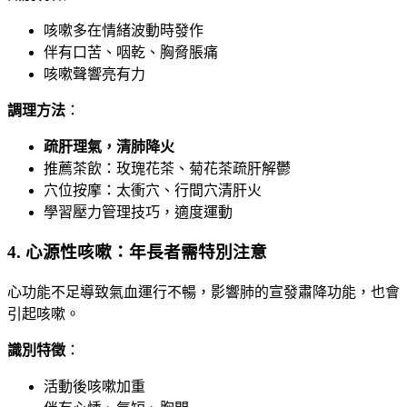
咳嗽多在情緒波動時發作
伴有口苦、咽乾、胸脅脹痛
咳嗽聲響亮有力
調理方法
：
疏肝理氣，清肺降火
推薦茶飲：玫瑰花茶、菊花茶疏肝解鬱
穴位按摩：太衝穴、行間穴清肝火
學習壓力管理技巧，適度運動
4. 心源性咳嗽：年長者需特別注意
心功能不足導致氣血運行不暢，影響肺的宣發肅降功能，也會
引起咳嗽。
識別特徵
：
活動後咳嗽加重