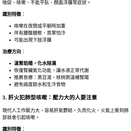
喘促、咳嗽、不能平臥、顏面浮腫等症狀。
識別特徵
：
咳嗽在夜間或平躺時加重
伴有腰酸腿軟、畏寒怕冷
可能出現下肢浮腫
治療方向
：
溫腎助陽，化水除濕
恢復腎臟氣化功能，讓水液正常代謝
推薦食療：黑豆湯、核桃粥溫補腎陽
避免過度飲水和生冷食物
3. 肝火犯肺型咳嗽：壓力大的人要注意
現代人工作壓力大，容易肝氣鬱結，久而化火，火氣上衝到肺
部就會引起咳嗽。
識別特徵
：