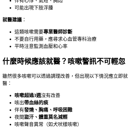
伴有心悸、氣短、胸悶
可能出現下肢浮腫
就醫建議
：
這類咳嗽需要
專業醫師診斷
不要自行用藥，應尋求心血管專科治療
平時注意監測血壓和心率
什麼時候應該就醫？咳嗽警訊不可輕忽
雖然很多咳嗽可以透過調理改善，但出現以下情況應立即就
醫：
咳嗽超過3週
沒有改善
咳出
帶血絲的痰
伴有
發燒、胸痛、呼吸困難
夜間
盜汗、體重莫名減輕
咳嗽聲音異常（如犬吠樣咳嗽）