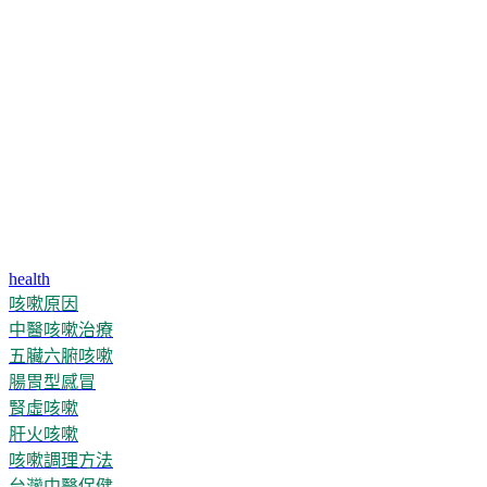
health
咳嗽原因
中醫咳嗽治療
五臟六腑咳嗽
腸胃型感冒
腎虛咳嗽
肝火咳嗽
咳嗽調理方法
台灣中醫保健