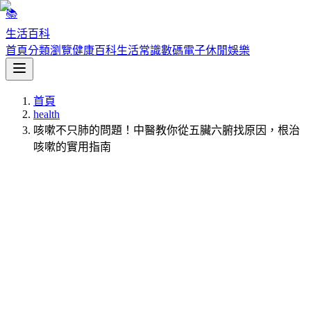
📚
生活百科
首頁
分類瀏覽
健康百科
生活常識
數碼電子
休閒娛樂
首頁
health
咳嗽不只肺的問題！中醫教你從五臟六腑找原因，根治
咳嗽的實用指南