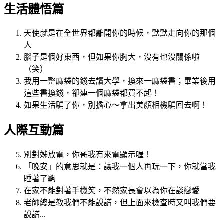
生活體悟篇
天使就是在全世界都離開你的時候，默默走向你的那個
人
腦子是個好東西，但如果你胸大，沒有也沒關係啦
（笑）
我用一整麻袋的錢去讀大學，換來一麻袋書；畢業後用
這些書換錢，卻連一個麻袋都買不起！
如果生活騙了你，別擔心～拿出美顏相機騙回去啊！
人際互動篇
別對姊放電，你哥我有來電顯示喔！
「晚安」的意思就是：讓我一個人再玩一下，你就當我
睡著了齁
在家不能對著手機笑，不然家長會以為你在談戀愛
老師總是教我們不能說謊，但上面來檢查時又叫我們要
說謊...