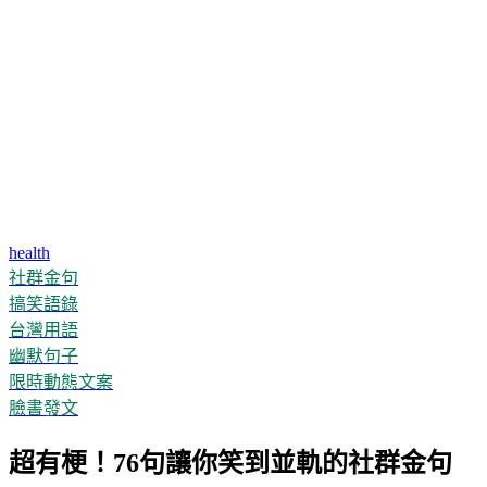
health
社群金句
搞笑語錄
台灣用語
幽默句子
限時動態文案
臉書發文
超有梗！76句讓你笑到並軌的社群金句