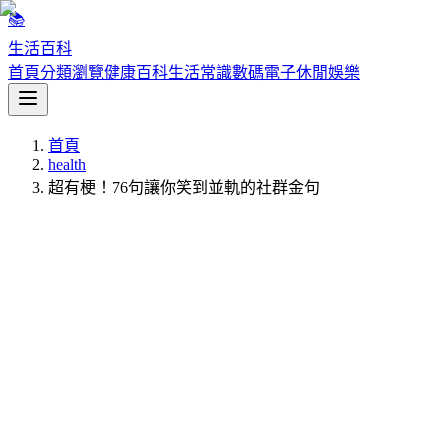
📚
生活百科
首頁
分類瀏覽
健康百科
生活常識
數碼電子
休閒娛樂
首頁
health
超有梗！76句讓你笑到並軌的社群金句