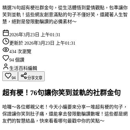
精選76句超有梗社群金句，從生活體悟到愛情觀點，包準讓你
笑到並軌！這些網友創意滿點的句子不僅好笑，還藏著人生智
慧，絕對是發限動騙讚的必備素材～
2026年3月23日 上午01:31
更新於
2026年3月23日 上午01:31
434
次瀏覽
94
個讚
生活百科編輯
94
分享文章
超有梗！76句讓你笑到並軌的社群金句
哈囉～各位鄉親父老！今天小編要來分享一堆超有梗的句子，
保證讓你笑到肚子痛，還能拿去發限動騙讚數喔！這些都是網
友們的智慧結晶，快來看看哪句最戳中你的笑點～