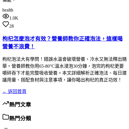
health
1.0K
28
枸杞怎麼泡才有效？營養師教你正確泡法，這樣喝
營養不浪費！
枸杞泡法大有學問！錯誤水溫會破壞營養，冷水又無法釋出精
華。營養師教你用65-80°C溫水浸泡30分鐘，泡完的枸杞更要
嚼碎吞下才能完整吸收營養。本文詳細解析正確泡法、每日建
議用量、搭配食材與注意事項，讓你喝出枸杞的真正功效！
← 返回首頁
熱門文章
熱門分類