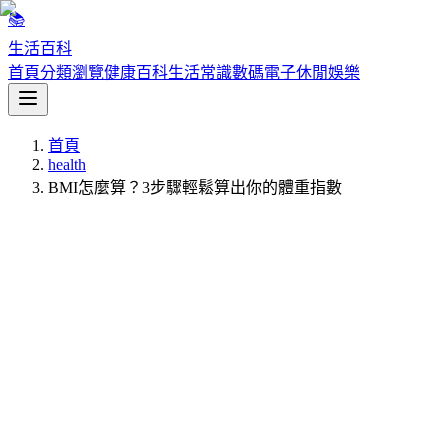
📚
生活百科
首頁
分類瀏覽
健康百科
生活常識
數碼電子
休閒娛樂
首頁
health
BMI怎麼算？3步驟輕鬆算出你的體重指數