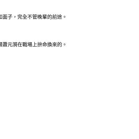
和面子，完全不管晚輩的前途。
婦蕭元漪在戰場上拚命換來的。