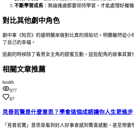
不斷學習成長
：無論幾歲都要保持學習，才能處理好複雜
對比其他劇中角色
劇中拿《知否》的盛明蘭來做對比真的很貼切。明蘭雖然從小
了自己的幸福。
追劇的時候除了看男女主角的甜蜜互動，這些配角的故事其實
相關文章推薦
health
977
87
見善若驚是什麼意思？學會這個成語讓你人生更進步
「見善若驚」意思是看到好人好事會感到驚喜感動，甚至想要