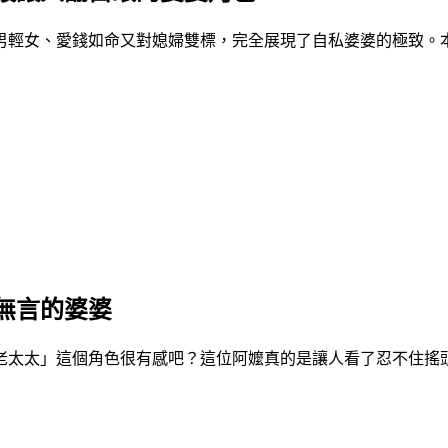
男輕女、愛錢如命又對媳婦雙標，完全展現了自私婆婆的極致。
無言的婆婆
老太太」這個角色很有感吧？這位阿嬤真的是讓人看了忍不住搖