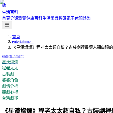
📚
生活百科
首頁
分類瀏覽
健康百科
生活常識
數碼電子
休閒娛樂
首頁
entertainment
《星漢燦爛》程老太太超自私？古裝劇裡最讓人翻白眼的
entertainment
星漢燦爛
程老太太
古裝劇
婆婆角色
劇情分析
觀劇心得
台灣劇迷
《星漢燦爛》程老太太超自私？古裝劇裡