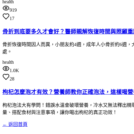
health
919
17
骨折到底要多久才會好？醫師親解恢復時間與照顧重
骨折恢復時間因人而異，小朋友約4週，成年人小骨折約6週，
處。
health
1.0K
28
枸杞怎麼泡才有效？營養師教你正確泡法，這樣喝營
枸杞泡法大有學問！錯誤水溫會破壞營養，冷水又無法釋出精華。
量、搭配食材與注意事項，讓你喝出枸杞的真正功效！
← 返回首頁