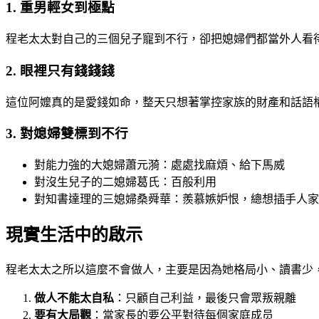
1. 重男輕女到極點
程老太太對自己的三個兒子寵到不行，卻把媳婦們都當外人看
2. 眼裡只有錢錢錢
這位阿嬤真的是愛錢如命，整天只想著掌控家族的財產和話語
3. 對媳婦雙標到不行
對能力強的大媳婦蕭元漪：處處找麻煩、給下馬威
對沒生兒子的二媳婦葛氏：百般利用
對知書達理的三媳婦桑舜華：羨慕嫉妒恨，總想插手人家
現實生活中的啟示
程老太太之所以這麼不會做人，主要是因為她格局小、讀書少
做人不能太自私
：只顧自己利益，最後只會眾叛親離
要有大局觀
：當家長的要公平對待每個家庭成员