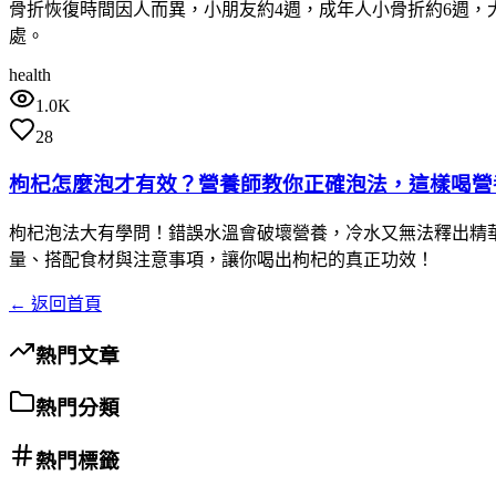
骨折恢復時間因人而異，小朋友約4週，成年人小骨折約6週，
處。
health
1.0K
28
枸杞怎麼泡才有效？營養師教你正確泡法，這樣喝營
枸杞泡法大有學問！錯誤水溫會破壞營養，冷水又無法釋出精華。
量、搭配食材與注意事項，讓你喝出枸杞的真正功效！
← 返回首頁
熱門文章
熱門分類
熱門標籤