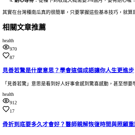
耐心等待
：從種下到收成大概需要3-4個月，要有耐心喔
其實在台灣種南瓜真的很簡單，只要掌握這些基本技巧，就算
相關文章推薦
health
970
87
見善若驚是什麼意思？學會這個成語讓你人生更進步
「見善若驚」意思是看到好人好事會感到驚喜感動，甚至想要
health
912
17
骨折到底要多久才會好？醫師親解恢復時間與照顧重