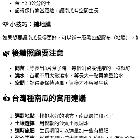
蓋上2-3公分的土
記得保持適當距離，讓南瓜有空間生長
💡 小技巧：鋪地膜
如果想要讓南瓜長得更好，可以鋪一層黑色塑膠布（地膜），
🌿 後續照顧要注意
間苗
：等長出3片葉子時，每個洞留最健康的一株就好
澆水
：苗期不用太常澆水，等長大一點再適量給水
空間
：記得要保持通風，這樣才不容易生病
👍 台灣種南瓜的實用建議
選對地點
：找排水好的地方，南瓜最怕積水了
土壤選擇
：用鬆軟的沙質土最理想
適時施肥
：生長期間可以適量加一些有機肥