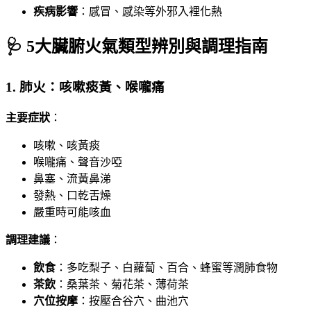
疾病影響
：感冒、感染等外邪入裡化熱
🩺 5大臟腑火氣類型辨別與調理指南
1. 肺火：咳嗽痰黃、喉嚨痛
主要症狀
：
咳嗽、咳黃痰
喉嚨痛、聲音沙啞
鼻塞、流黃鼻涕
發熱、口乾舌燥
嚴重時可能咳血
調理建議
：
飲食
：多吃梨子、白蘿蔔、百合、蜂蜜等潤肺食物
茶飲
：桑葉茶、菊花茶、薄荷茶
穴位按摩
：按壓合谷穴、曲池穴