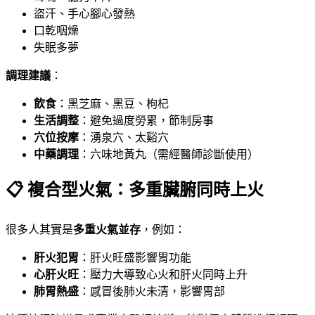
盜汗、手心腳心發熱
口乾咽燥
失眠多夢
調理建議
：
飲食
：黑芝麻、黑豆、枸杞
生活調整
：避免過度勞累，節制房事
穴位按摩
：湧泉穴、太谿穴
中藥調理
：六味地黃丸（需經醫師診斷使用）
📋 複合型火氣：多重臟腑同時上火
很多人其實是
多重火氣並存
，例如：
肝火犯胃
：肝火旺盛影響胃功能
心肝火旺
：壓力大導致心火和肝火同時上升
肺胃熱盛
：感冒後肺火未清，影響胃部