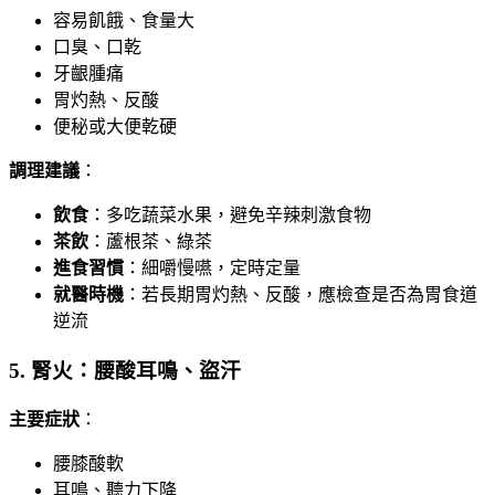
容易飢餓、食量大
口臭、口乾
牙齦腫痛
胃灼熱、反酸
便秘或大便乾硬
調理建議
：
飲食
：多吃蔬菜水果，避免辛辣刺激食物
茶飲
：蘆根茶、綠茶
進食習慣
：細嚼慢嚥，定時定量
就醫時機
：若長期胃灼熱、反酸，應檢查是否為胃食道
逆流
5. 腎火：腰酸耳鳴、盜汗
主要症狀
：
腰膝酸軟
耳鳴、聽力下降