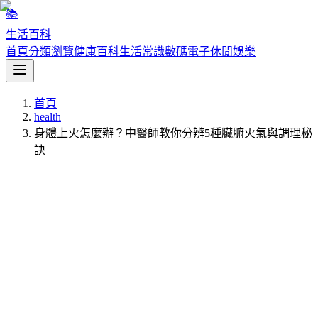
📚
生活百科
首頁
分類瀏覽
健康百科
生活常識
數碼電子
休閒娛樂
首頁
health
身體上火怎麼辦？中醫師教你分辨5種臟腑火氣與調理秘
訣