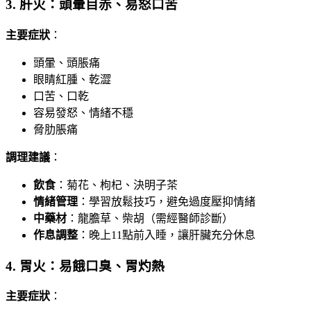
3. 肝火：頭暈目赤、易怒口苦
主要症狀
：
頭暈、頭脹痛
眼睛紅腫、乾澀
口苦、口乾
容易發怒、情緒不穩
脅肋脹痛
調理建議
：
飲食
：菊花、枸杞、決明子茶
情緒管理
：學習放鬆技巧，避免過度壓抑情緒
中藥材
：龍膽草、柴胡（需經醫師診斷）
作息調整
：晚上11點前入睡，讓肝臟充分休息
4. 胃火：易餓口臭、胃灼熱
主要症狀
：