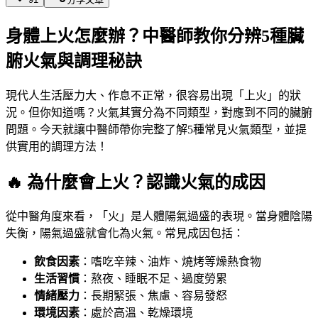
身體上火怎麼辦？中醫師教你分辨5種臟
腑火氣與調理秘訣
現代人生活壓力大、作息不正常，很容易出現「上火」的狀
況。但你知道嗎？火氣其實分為不同類型，對應到不同的臟腑
問題。今天就讓中醫師帶你完整了解5種常見火氣類型，並提
供實用的調理方法！
🔥 為什麼會上火？認識火氣的成因
從中醫角度來看，「火」是人體陽氣過盛的表現。當身體陰陽
失衡，陽氣過盛就會化為火氣。常見成因包括：
飲食因素
：嗜吃辛辣、油炸、燒烤等燥熱食物
生活習慣
：熬夜、睡眠不足、過度勞累
情緒壓力
：長期緊張、焦慮、容易發怒
環境因素
：處於高溫、乾燥環境