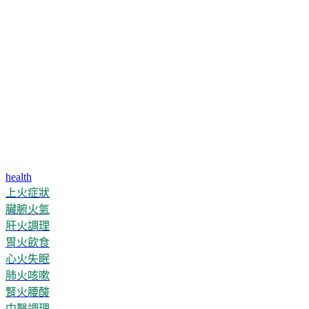
health
上火症狀
臟腑火氣
肝火調理
胃火飲食
心火失眠
肺火咳嗽
腎火腰酸
中醫調理