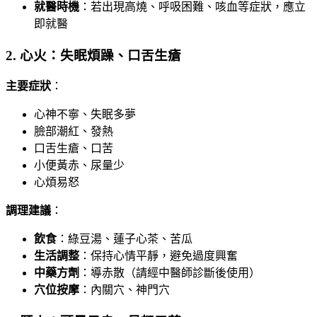
就醫時機
：若出現高燒、呼吸困難、咳血等症狀，應立
即就醫
2. 心火：失眠煩躁、口舌生瘡
主要症狀
：
心神不寧、失眠多夢
臉部潮紅、發熱
口舌生瘡、口苦
小便黃赤、尿量少
心煩易怒
調理建議
：
飲食
：綠豆湯、蓮子心茶、苦瓜
生活調整
：保持心情平靜，避免過度興奮
中藥方劑
：導赤散（請經中醫師診斷後使用）
穴位按摩
：內關穴、神門穴