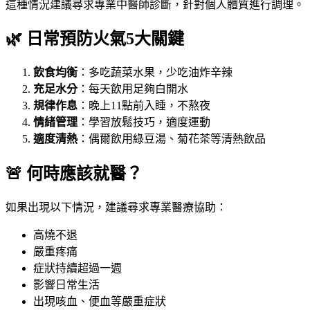
這種情況建議尋求專業中醫師診斷，針對個人體質進行調理。
🌿 日常預防火氣5大關鍵
飲食均衡
：多吃蔬菜水果，少吃油炸辛辣
充足水分
：每天飲用足夠白開水
規律作息
：晚上11點前入睡，不熬夜
情緒管理
：學習放鬆技巧，適度運動
適度清熱
：偶爾飲用綠豆湯、菊花茶等清熱飲品
🚨 何時應該就醫？
如果出現以下情況，建議尋求專業醫療協助：
高燒不退
嚴重疼痛
症狀持續超過一週
影響日常生活
出現咳血、便血等嚴重症狀