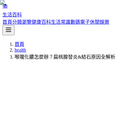
📚
生活百科
首頁
分類瀏覽
健康百科
生活常識
數碼電子
休閒娛樂
首頁
health
喉嚨化膿怎麼辦？扁桃腺發炎&結石原因全解析