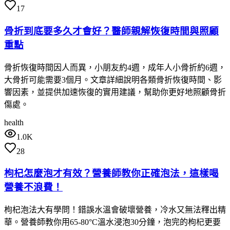
17
骨折到底要多久才會好？醫師親解恢復時間與照顧
重點
骨折恢復時間因人而異，小朋友約4週，成年人小骨折約6週，
大骨折可能需要3個月。文章詳細說明各類骨折恢復時間、影
響因素，並提供加速恢復的實用建議，幫助你更好地照顧骨折
傷處。
health
1.0K
28
枸杞怎麼泡才有效？營養師教你正確泡法，這樣喝
營養不浪費！
枸杞泡法大有學問！錯誤水溫會破壞營養，冷水又無法釋出精
華。營養師教你用65-80°C溫水浸泡30分鐘，泡完的枸杞更要