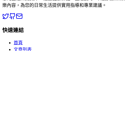
樂內容，為您的日常生活提供實用指導和專業建議。
快速連結
首頁
文章列表
分類瀏覽
關於我們
熱門分類
🏥 健康百科
💡 生活常識
📱 數碼電子
🎮 休閒娛樂
訂閱更新