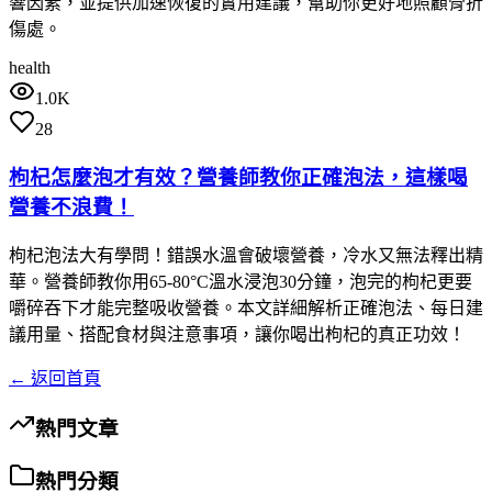
響因素，並提供加速恢復的實用建議，幫助你更好地照顧骨折
傷處。
health
1.0K
28
枸杞怎麼泡才有效？營養師教你正確泡法，這樣喝
營養不浪費！
枸杞泡法大有學問！錯誤水溫會破壞營養，冷水又無法釋出精
華。營養師教你用65-80°C溫水浸泡30分鐘，泡完的枸杞更要
嚼碎吞下才能完整吸收營養。本文詳細解析正確泡法、每日建
議用量、搭配食材與注意事項，讓你喝出枸杞的真正功效！
← 返回首頁
熱門文章
熱門分類