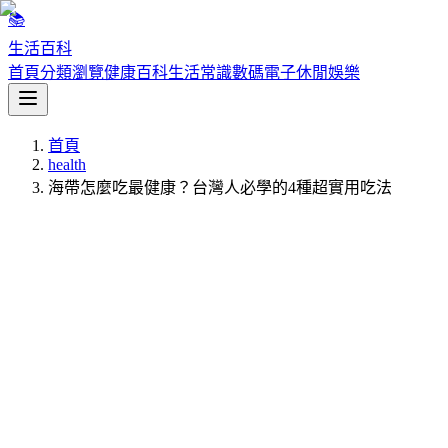
📚
生活百科
首頁
分類瀏覽
健康百科
生活常識
數碼電子
休閒娛樂
首頁
health
海帶怎麼吃最健康？台灣人必學的4種超實用吃法