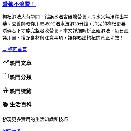
營養不浪費！
枸杞泡法大有學問！錯誤水溫會破壞營養，冷水又無法釋出精
華。營養師教你用65-80°C溫水浸泡30分鐘，泡完的枸杞更要
嚼碎吞下才能完整吸收營養。本文詳細解析正確泡法、每日建
議用量、搭配食材與注意事項，讓你喝出枸杞的真正功效！
← 返回首頁
熱門文章
熱門分類
熱門標籤
📚 生活百科
發現更多實用的生活知識和技巧