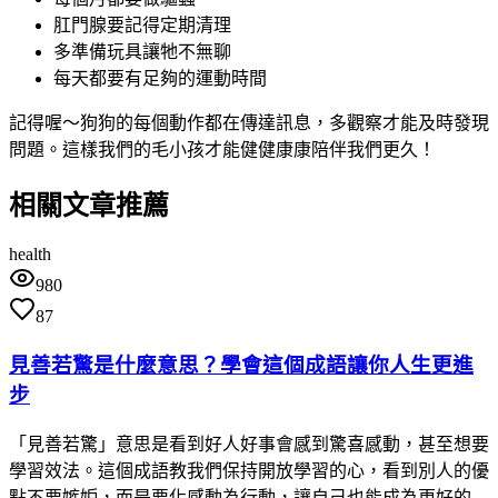
肛門腺要記得定期清理
多準備玩具讓牠不無聊
每天都要有足夠的運動時間
記得喔～狗狗的每個動作都在傳達訊息，多觀察才能及時發現
問題。這樣我們的毛小孩才能健健康康陪伴我們更久！
相關文章推薦
health
980
87
見善若驚是什麼意思？學會這個成語讓你人生更進
步
「見善若驚」意思是看到好人好事會感到驚喜感動，甚至想要
學習效法。這個成語教我們保持開放學習的心，看到別人的優
點不要嫉妒，而是要化感動為行動，讓自己也能成為更好的