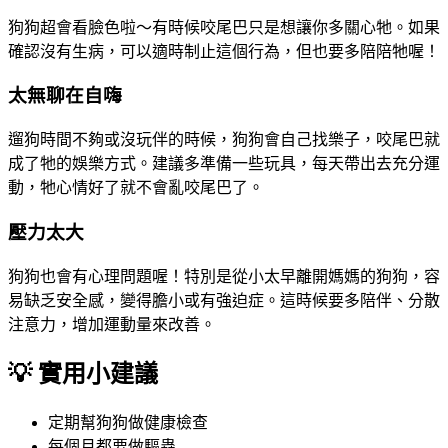
狗狗超會看臉色啦～有時候咬尾巴只是想讓你多關心牠。如果
確認沒有生病，可以適時制止這個行為，但也要多陪陪牠喔！
太無聊在自嗨
遛狗時間不夠或沒玩伴的時候，狗狗會自己找樂子，咬尾巴就
成了牠的娛樂方式。建議多準備一些玩具，每天帶出去充分運
動，牠心情好了就不會亂咬尾巴了。
壓力太大
狗狗也會有心理問題喔！特別是從小太早離開媽媽的狗狗，容
易缺乏安全感，變得膽小或有強迫症。這時候要多陪伴、分散
注意力，增加運動量來改善。
💡 實用小建議
定期幫狗狗做健康檢查
每個月都要做驅蟲