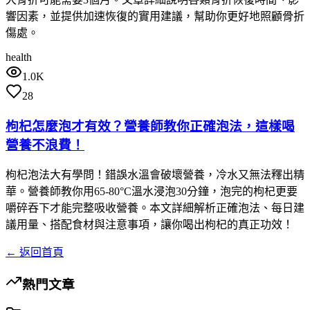
響因素，並提供加速恢復的實用建議，幫助你更好地照顧骨折
傷處。
health
1.0K
28
枸杞怎麼泡才有效？營養師教你正確泡法，這樣喝
營養不浪費！
枸杞泡法大有學問！錯誤水溫會破壞營養，冷水又無法釋出精
華。營養師教你用65-80°C溫水浸泡30分鐘，泡完的枸杞更要
嚼碎吞下才能完整吸收營養。本文詳細解析正確泡法、每日建
議用量、搭配食材與注意事項，讓你喝出枸杞的真正功效！
← 返回首頁
熱門文章