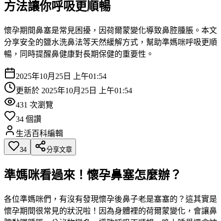
方法讓你呼吸更順暢
懷孕期間鼻塞是常見困擾，因荷爾蒙變化導致鼻腔腫脹。本文
分享安全的鹽水洗鼻法等天然緩解方式，幫助準媽咪呼吸更順
暢，同時提醒鼻健康對長期保健的重要性。
2025年10月25日 上午01:54
更新於
2025年10月25日 上午01:54
431
次瀏覽
34
個讚
生活百科編輯
34
分享文章
準媽咪看過來！懷孕鼻塞怎麼辦？
各位準媽咪們，有沒有發現懷孕後鼻子老是塞塞的？這其實是
懷孕期間很常見的狀況啦！因為身體裡的荷爾蒙變化，會讓鼻