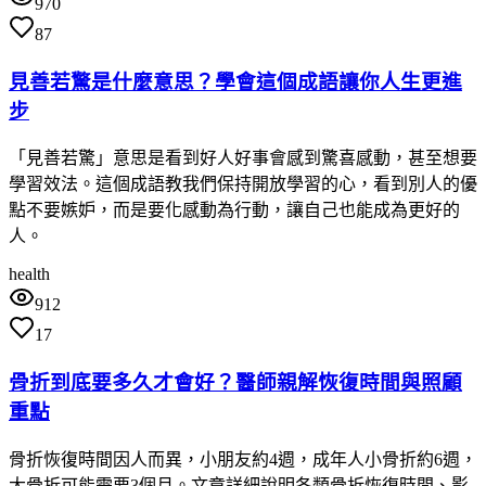
970
87
見善若驚是什麼意思？學會這個成語讓你人生更進
步
「見善若驚」意思是看到好人好事會感到驚喜感動，甚至想要
學習效法。這個成語教我們保持開放學習的心，看到別人的優
點不要嫉妒，而是要化感動為行動，讓自己也能成為更好的
人。
health
912
17
骨折到底要多久才會好？醫師親解恢復時間與照顧
重點
骨折恢復時間因人而異，小朋友約4週，成年人小骨折約6週，
大骨折可能需要3個月。文章詳細說明各類骨折恢復時間、影